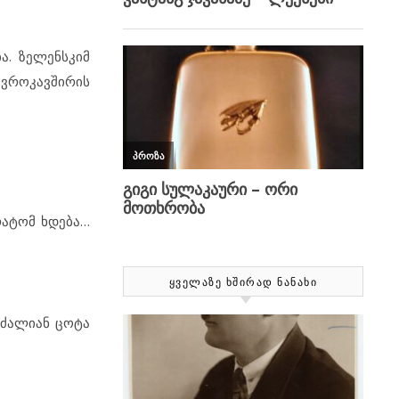
ა. ზელენსკიმ
ევროკავშირის
 რატომ ხდება…
ᲧᲕᲔᲚᲐᲖᲔ ᲮᲨᲘᲠᲐᲓ ᲜᲐᲜᲐᲮᲘ
 ძალიან ცოტა