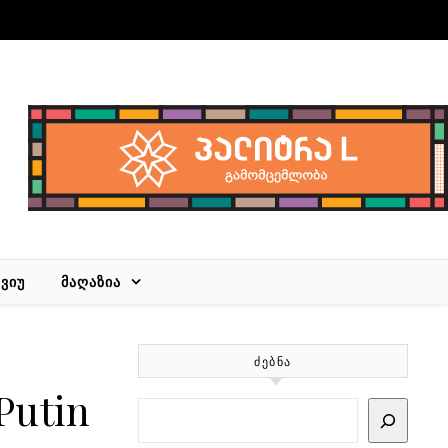
ᲕᲘᲣ
ᲛᲐᲦᲐᲖᲘᲐ
ᲫᲔᲑᲜᲐ
utin
Search