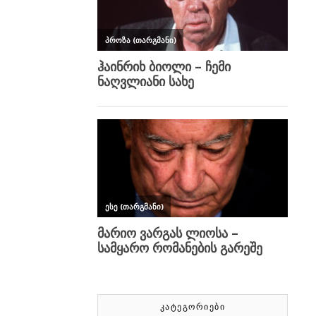
ᲙᲐᲢᲔᲒᲝᲠᲘᲔᲑᲘ