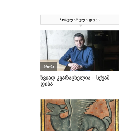
ᲞᲝᲞᲣᲚᲐᲠᲣᲚᲘ ᲓᲦᲔᲡ