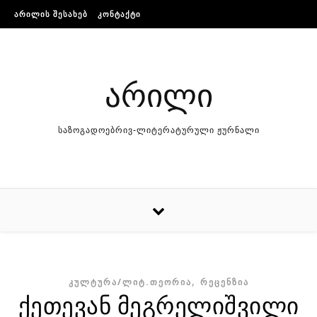
Skip to content
ᲐᲠᲘᲚᲘᲡ ᲨᲔᲡᲐᲮᲔᲑ
ᲙᲝᲜᲢᲐᲥᲢᲘ
არილი
საზოგადოებრივ-ლიტერატურული ჟურნალი
,
ᲙᲣᲚᲢᲣᲠᲐ/ᲚᲘᲢ.ᲗᲔᲝᲠᲘᲐ
ᲠᲔᲪᲔᲜᲖᲘᲐ
ქეთევან მეგრელიშვილი