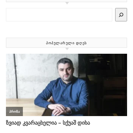
Search
ᲞᲝᲞᲣᲚᲐᲠᲣᲚᲘ ᲓᲦᲔᲡ