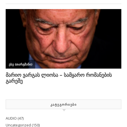
ᲙᲐᲢᲔᲒᲝᲠᲘᲔᲑᲘ
AUDIO
(47)
Uncategorized
(150)