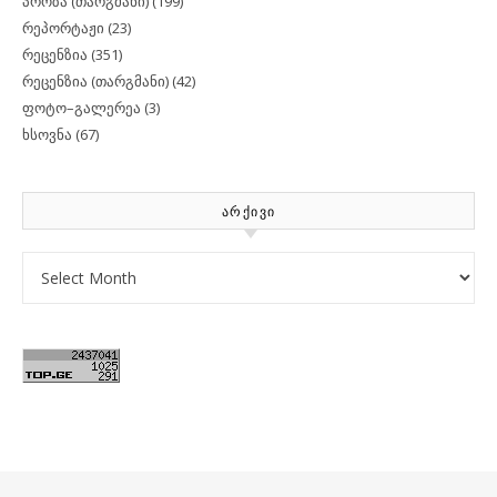
პროზა (თარგმანი)
(199)
რეპორტაჟი
(23)
რეცენზია
(351)
რეცენზია (თარგმანი)
(42)
ფოტო–გალერეა
(3)
ხსოვნა
(67)
ᲐᲠᲥᲘᲕᲘ
Archives