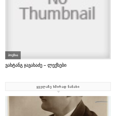
ᲧᲕᲔᲚᲐᲖᲔ ᲮᲨᲘᲠᲐᲓ ᲜᲐᲜᲐᲮᲘ