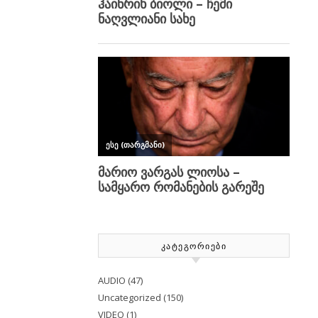
ᲙᲐᲢᲔᲒᲝᲠᲘᲔᲑᲘ
AUDIO
(47)
Uncategorized
(150)
VIDEO
(1)