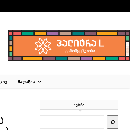
ᲕᲘᲣ
ᲛᲐᲦᲐᲖᲘᲐ
ᲫᲔᲑᲜᲐ
ს
Search