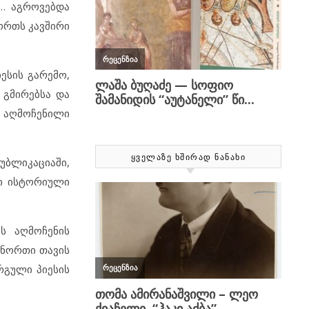
ა… აგროვებდა
ორთს კავშირი
ესის გარემო,
 გმირებსა და
, აღმოჩენილი
ᲧᲕᲔᲚᲐᲖᲔ ᲮᲨᲘᲠᲐᲓ ᲜᲐᲜᲐᲮᲘ
უბლიკაციაში,
ლი ისტორიული
ს აღმოჩენის
 ნორთი თავის
რგული პიესის