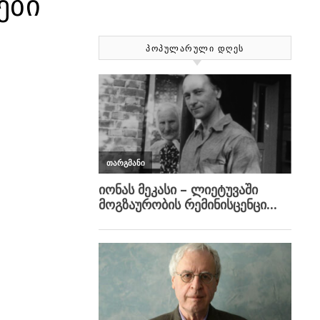
ები
ᲞᲝᲞᲣᲚᲐᲠᲣᲚᲘ ᲓᲦᲔᲡ