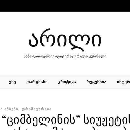
არილი
საზოგადოებრივ-ლიტერატურული ჟურნალი
ᲔᲡᲔ
ᲗᲐᲠᲒᲛᲐᲜᲘ
ᲙᲠᲘᲢᲘᲙᲐ
ᲠᲔᲪᲔᲜᲖᲘᲐ
ᲘᲜᲢᲔᲠ
,
Ი ᲐᲛᲑᲔᲑᲘ
ᲓᲠᲐᲛᲐᲢᲣᲠᲒᲘᲐ
 “ციმბელინის” სიუჟეტი