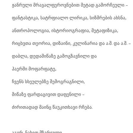
ჟან
რუ
ლი მრა
ვალ
ფე
როვ
ნე
ბით მე
ტად გა
მორ
ჩე
უ
ლი –
ფან
ტას
ტი
კა, სატ
რ
ფი
ა
ლო ლი
რი
კა, სიზ
მ
რე
ბის ახს
ნა,
ანთ
რო
პო
ლო
გია, ის
ტო
რი
ოგ
რა
ფია, მე
ტა
ფი
ზი
კა,
რიცხ
ვ
თა თე
ო
რია, დი
ზა
ი
ნი, კუ
ლი
ნა
რია და ა.შ. და ა.შ. –
დაბ
ლა, დე
და
მი
წა
ზე გა
მოგ
ზავ
ნი
ლი და
ჰა
ერ
ში მო
ფარ
ფა
ტე,
ჩვენს სხე
უ
ლებ
ზე შე
მოგ
რაგ
ნი
ლი,
მი
წა
ზე ფარ
და
გი
ვით და
ფე
ნი
ლი –
ძი
რი
თა
დად მა
ინც წა
უ
კითხა
ვი რჩე
ბა.
აგ
ერ, ნა
ხეთ მზა
რე
უ
ლი –