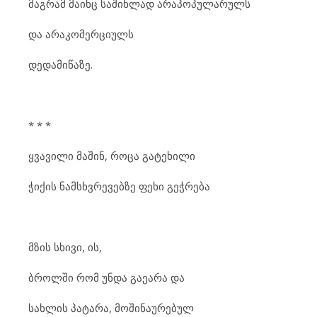
მაგ
რამ მა
ინც სა
შინ
ლად არ
ა
პო
პუ
ლა
რულს
და არ
ა
კო
მერ
ცი
ულს
დე
და
მი
წა
ზე.
* * *
ყვა
ვი
ლი მა
შინ, რო
ცა გა
ტე
ხი
ლი
ჭი
ქის ნამ
ს
ხ
ვ
რე
ვებ
ზე ფე
ხი გეჭ
რე
ბა
მზის სხი
ვი, ის,
ბროლ
ში რომ უნ
და გა
ე
ა
რა და
სახ
ლის პა
ტა
რა, მო
ში
ნა
უ
რე
ბულ