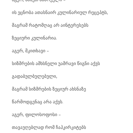
ის ეც
ნო
ბა ათ
ას
ნა
ირ კუ
ლი
ნა
რი
ულ რე
ცეპტს,
მაგ
რამ რა
ტომ
ღაც არ აინ
ტე
რე
სებს
ზე
ცი
უ
რი კუ
ლი
ნა
რია.
აგ
ერ, მკითხა
ვი –
სიზ
მ
რე
ბის ამხ
ს
ნე
ლი უამ
რა
ვი წიგ
ნი აქვს
გა
და
ბულ
ბუ
ლე
ბუ
ლი,
მაგ
რამ სიზ
მ
რე
ბის ზე
ცი
ურ ახს
ნა
ზე
წარ
მოდ
გე
ნაც არა აქვს.
აგ
ერ, ფი
ლო
სო
ფო
სი –
თა
ვა
უ
ღებ
ლად რომ ჩაჰ
კირ
კი
ტებს