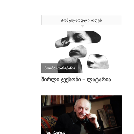
ᲞᲝᲞᲣᲚᲐᲠᲣᲚᲘ ᲓᲦᲔᲡ