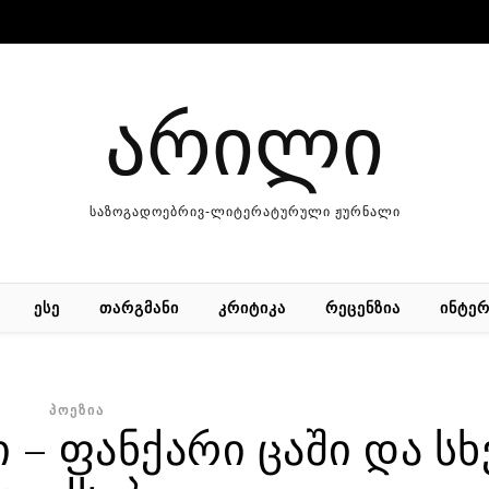
არილი
საზოგადოებრივ-ლიტერატურული ჟურნალი
ᲔᲡᲔ
ᲗᲐᲠᲒᲛᲐᲜᲘ
ᲙᲠᲘᲢᲘᲙᲐ
ᲠᲔᲪᲔᲜᲖᲘᲐ
ᲘᲜᲢᲔᲠ
ᲞᲝᲔᲖᲘᲐ
 – ფან­ქა­რი ცა­ში და სხ