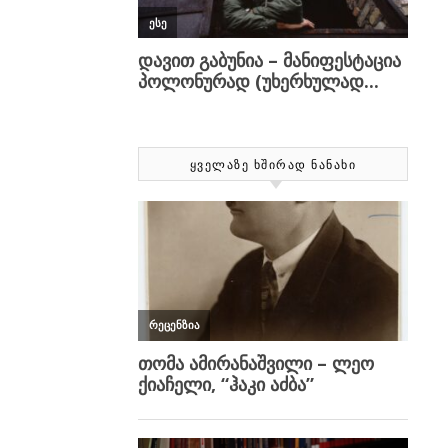
ᲧᲕᲔᲚᲐᲖᲔ ᲮᲨᲘᲠᲐᲓ ᲜᲐᲜᲐᲮᲘ