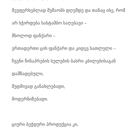
შე
უ
ფერ
ხებ
ლად მუ
შა
ობს დღემ
დე და თა
ნაც ისე, რომ
არ სჭირ
დე
ბა სას
ტამ
ბო სა
ღე
ბა
ვი –
მხო
ლოდ ფან
ქა
რი –
ერ
თა
დერ
თი ცის ფან
ქა
რი და კი
დევ სათ
ლე
ლი –
ჩვე
ნი წი
ნაპ
რე
ბის სუ
ლე
ბის ბას
რი კბი
ლე
ბი
სა
გან
დამ
ზა
დე
ბუ
ლი,
მუდ
მი
ვად გა
ნახ
ლე
ბა
დი,
მო
დერ
ნი
ზე
ბა
დი.
ცი
უ
რი ბეჭ
დუ
რი პრო
დუქ
ცია კი,