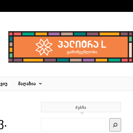
ᲕᲘᲣ
ᲛᲐᲦᲐᲖᲘᲐ
ᲫᲔᲑᲜᲐ
ვ.
Search