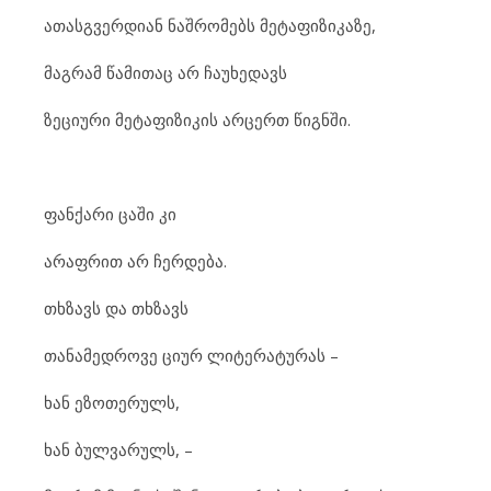
ათ
ას
გ
ვერ
დი
ან ნაშ
რო
მებს მე
ტა
ფი
ზი
კა
ზე,
მაგ
რამ წა
მი
თაც არ ჩა
უ
ხე
დავს
ზე
ცი
უ
რი მე
ტა
ფი
ზი
კის არ
ცერთ წიგ
ნ
ში.
ფან
ქა
რი ცა
ში კი
არ
აფ
რით არ ჩერ
დე
ბა.
თხზავს და თხზავს
თა
ნა
მედ
რო
ვე ცი
ურ ლი
ტე
რა
ტუ
რას –
ხან ეზ
ო
თე
რულს,
ხან ბულ
ვა
რულს, –