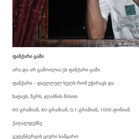
ფან­ქა­რი ცა­ში
არა და არ გა
მო
ი
ლია ეს ფან
ქა
რი ცა
ში.
ფან
ქა
რი – და
უღ
ლელ ხელს რომ უჭ
ი
რავს და
ხა
ტავს, წერს, ჯღაბ
ნის მი
სით
60-გრა
მი
ან, 80-გრა
მი
ან, 0,1-გრა
მი
ან, 1000-ტო
ნი
ან
ქა
ღალ
დებ
ზე.
გუ
ტენ
ბერ
გის ცი
უ
რი სამ
ყა
რო