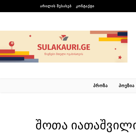
Skip to content
ᲐᲠᲘᲚᲘᲡ ᲨᲔᲡᲐᲮᲔᲑ
ᲙᲝᲜᲢᲐᲥᲢᲘ
ᲞᲠᲝᲖᲐ
ᲞᲝᲔᲖᲘᲐ
შო­თა იათ­აშ­ვი­ლი