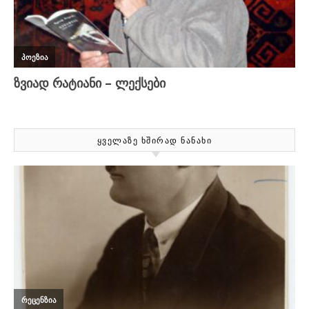
ᲧᲕᲔᲚᲐᲖᲔ ᲮᲨᲘᲠᲐᲓ ᲜᲐᲜᲐᲮᲘ