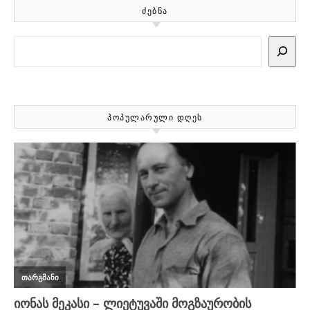
ᲫᲔᲑᲜᲐ
Search
ᲞᲝᲞᲣᲚᲐᲠᲣᲚᲘ ᲓᲦᲔᲡ