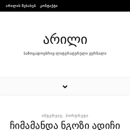
Skip to content
ᲐᲠᲘᲚᲘᲡ ᲨᲔᲡᲐᲮᲔᲑ
ᲙᲝᲜᲢᲐᲥᲢᲘ
არილი
საზოგადოებრივ-ლიტერატურული ჟურნალი
,
ᲘᲜᲢᲔᲠᲕᲘᲣ
ᲞᲝᲠᲢᲠᲔᲢᲘ
ჩიმამანდა ნგოზი ადიჩი