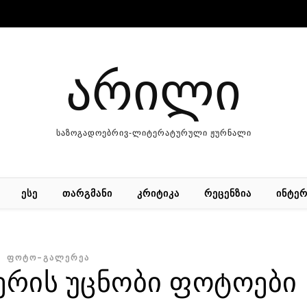
არილი
საზოგადოებრივ-ლიტერატურული ჟურნალი
ᲔᲡᲔ
ᲗᲐᲠᲒᲛᲐᲜᲘ
ᲙᲠᲘᲢᲘᲙᲐ
ᲠᲔᲪᲔᲜᲖᲘᲐ
ᲘᲜᲢᲔᲠ
ᲤᲝᲢᲝ–ᲒᲐᲚᲔᲠᲔᲐ
ერის უცნობი ფოტოები