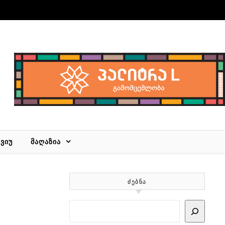
ᲕᲘᲣ
ᲛᲐᲦᲐᲖᲘᲐ
ᲫᲔᲑᲜᲐ
Search