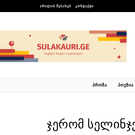
Skip to content
ᲐᲠᲘᲚᲘᲡ ᲨᲔᲡᲐᲮᲔᲑ
ᲙᲝᲜᲢᲐᲥᲢᲘ
ᲞᲠᲝᲖᲐ
ᲞᲝᲔᲖᲘᲐ
ჯერომ სელინჯ