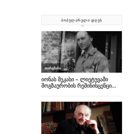
ᲞᲝᲞᲣᲚᲐᲠᲣᲚᲘ ᲓᲦᲔᲡ