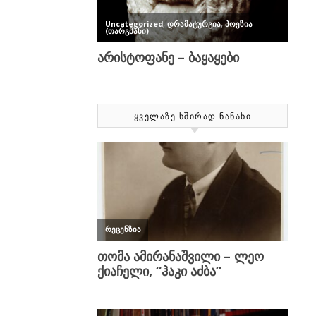
ᲧᲕᲔᲚᲐᲖᲔ ᲮᲨᲘᲠᲐᲓ ᲜᲐᲜᲐᲮᲘ