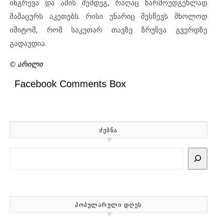
ინგრევა და ამის შემდეგ, რაღაც წარმოუდგენლად
მამაცურს აკეთებს. რისი უნარიც შესწევს მხოლოდ
იმიტომ, რომ საკუთარ თავზე ზრუნვა გვერდზე
გადაუდია.
© არილი
Facebook Comments Box
ᲫᲔᲑᲜᲐ
Search
ᲞᲝᲞᲣᲚᲐᲠᲣᲚᲘ ᲓᲦᲔᲡ