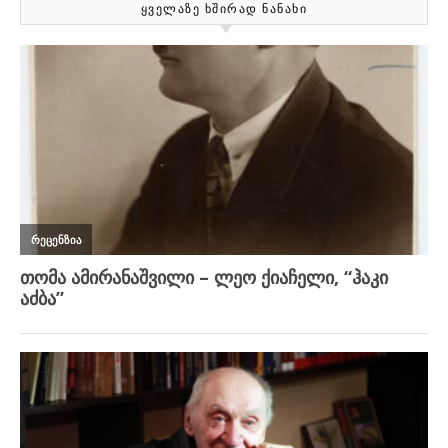
ᲧᲕᲔᲚᲐᲖᲔ ᲮᲨᲘᲠᲐᲓ ᲜᲐᲜᲐᲮᲘ