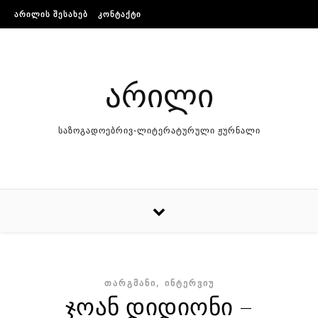
Skip to content
ᲐᲠᲘᲚᲘᲡ ᲨᲔᲡᲐᲮᲔᲑ
ᲙᲝᲜᲢᲐᲥᲢᲘ
არილი
საზოგადოებრივ-ლიტერატურული ჟურნალი
,
ᲗᲐᲠᲒᲛᲐᲜᲘ
ᲘᲜᲢᲔᲠᲕᲘᲣ
ჯოან დიდიონი –