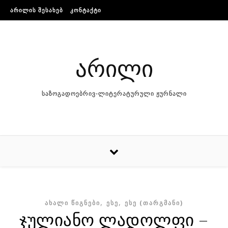
Skip to content
ᲐᲠᲘᲚᲘᲡ ᲨᲔᲡᲐᲮᲔᲑ
ᲙᲝᲜᲢᲐᲥᲢᲘ
არილი
საზოგადოებრივ-ლიტერატურული ჟურნალი
,
,
ᲐᲮᲐᲚᲘ ᲬᲘᲒᲜᲔᲑᲘ
ᲔᲡᲔ
ᲔᲡᲔ (ᲗᲐᲠᲒᲛᲐᲜᲘ)
ჯულიანო ლადოლფი –