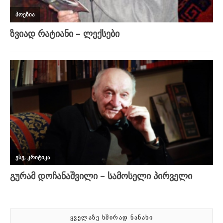
ᲧᲕᲔᲚᲐᲖᲔ ᲮᲨᲘᲠᲐᲓ ᲜᲐᲜᲐᲮᲘ