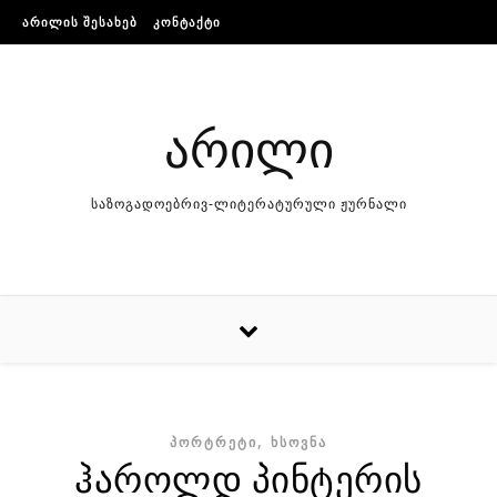
Skip to content
ᲐᲠᲘᲚᲘᲡ ᲨᲔᲡᲐᲮᲔᲑ
ᲙᲝᲜᲢᲐᲥᲢᲘ
არილი
საზოგადოებრივ-ლიტერატურული ჟურნალი
,
ᲞᲝᲠᲢᲠᲔᲢᲘ
ᲮᲡᲝᲕᲜᲐ
ჰაროლდ პინტერის