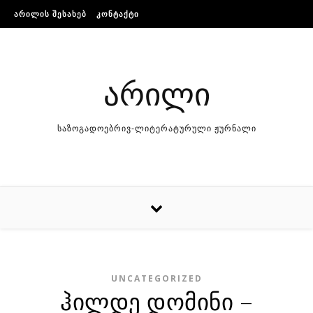
Skip to content
ᲐᲠᲘᲚᲘᲡ ᲨᲔᲡᲐᲮᲔᲑ
ᲙᲝᲜᲢᲐᲥᲢᲘ
არილი
საზოგადოებრივ-ლიტერატურული ჟურნალი
UNCATEGORIZED
ჰილდე დომინი –