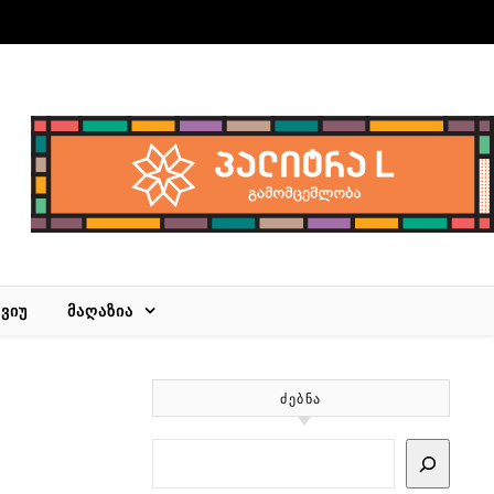
ᲕᲘᲣ
ᲛᲐᲦᲐᲖᲘᲐ
ᲫᲔᲑᲜᲐ
Search