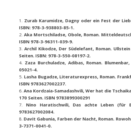
Zurab Karumidze,
Dagny oder ein Fest der Lieb
ISBN: 978-3-938803-85-1.
Aka Mortschiladse
,
Obole
,
Roman. Mitteldeutsch
ISBN 978-3-96311-039-9.
Archil Kikodze, Der Südelefant, Roman. Ullstei
Seiten. ISBN: 978-3-550-08197-2.
Zaza Burchuladze, Adibas, Roman.
Blumenbar,
05021-4.
Lasha Bugadze
,
Literaturexpress
,
Roman. Frankf
ISBN 9783627002237.
Ana Kordzaia-Samadashvili, Wer hat die Tschaika
170 Seiten. ISBN 9783899300291
Nino Haratischwili, Das achte Leben (für B
9783627002084.
Davit Gabunia,
Farben der Nacht, Roman. Rowohl
3-7371-0041-0.