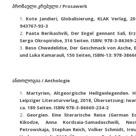
პროზაული კრებული / Prosawerk
Kote Jandieri,
Globalisierung, KLAK Verlag, 2
943767-93-3
Paata Berikashvili
,
Der Engel gennant Sali, Er
Sergo Okropiridse,
316 Seiten. ISBN: 978-3-86369-
Beso Chwedelidse,
Der Geschmack von Asche, Er
und Luka Kamarauli, 150 Seiten
, ISBN-13: 978-3866
ანთოლოგია / Anthologie
Martyrien, Altgeorgische Heiligenlegenden.
Leipziger Literaturverlag, 2018, Übersetzung: Iwan
ca. 180 Seiten
.
ISBN 978-3-86660-234-2
Georgien. Eine
literarische Reise (German E
Kikodze, Anna Kordsaia-Samadaschwili, N
Petrowskaja
, Stephan Reich, Volker Schmidt, Irma