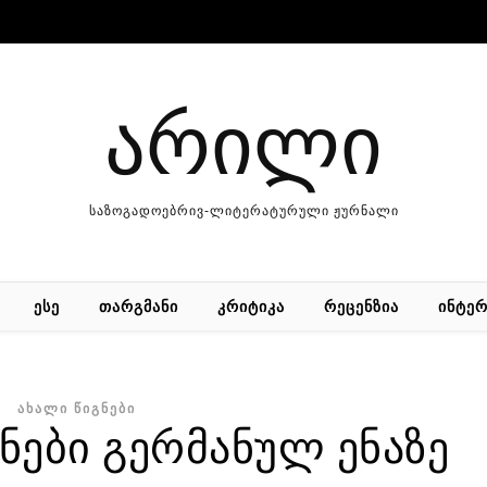
არილი
საზოგადოებრივ-ლიტერატურული ჟურნალი
ᲔᲡᲔ
ᲗᲐᲠᲒᲛᲐᲜᲘ
ᲙᲠᲘᲢᲘᲙᲐ
ᲠᲔᲪᲔᲜᲖᲘᲐ
ᲘᲜᲢᲔᲠ
ᲐᲮᲐᲚᲘ ᲬᲘᲒᲜᲔᲑᲘ
ნები გერმანულ ენაზე