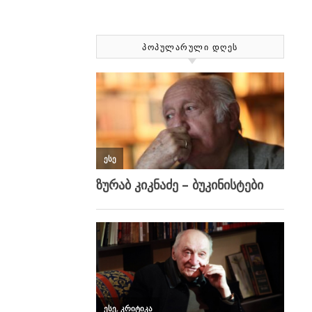
ᲞᲝᲞᲣᲚᲐᲠᲣᲚᲘ ᲓᲦᲔᲡ