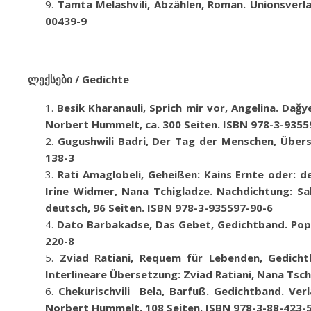
Tamta Melashvili,
Abzählen
,
Roman. Unionsverla
00439-9
ლექსები / Gedichte
Besik
Kharanauli,
Sprich mir vor, Angelina. Dağy
Norbert Hummelt, ca. 300 Seiten. ISBN 978-3-9355
Gugushwili Badri
,
Der Tag der Menschen
,
Übers
138-3
Rati Amaglobeli
,
Geheißen: Kains Ernte oder: de
Irine Widmer, Nana Tchigladze. Nachdichtung: Sab
deutsch, 96 Seiten
.
ISBN 978-3-935597-90-6
Dato Barbakadse, Das Gebet, Gedichtband. Pop 
220-8
Zviad Ratiani,
Requem für Lebenden
,
Gedicht
Interlineare Übersetzung: Zviad Ratiani, Nana Tsch
Chekurischvili Bela
, Barfuß. Gedichtband. Verl
Norbert Hummelt. 108 Seiten. ISBN 978-3-88-423-