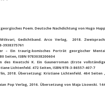
 altgeorgisches Poem. Deutsche Nachdichtung von Hugo Huppe
 Mtkvari
,
Gedichtband. Arco Verlag, 2018. Zweisprach
8-3938375761
ter – Ein traurig-komisches Porträt georgischer Menta
180 Seiten, ISBN 9783038200604
ben des Kwatschi K. Ein Gaunerroman (Erste vollständi
tiane Lichtenfeld. 472 Seiten, ISBN:978-3-86557-407-7
in, 2018. Übersetzung: Kristiane Lichtenfeld
.
464 Seiten 
aian Pop Verlag, 2016. Übersetzung von Maja Lisowski.
144