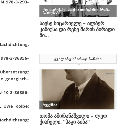
BN 978-3-293-
 Nachdichtung:
 978-3-86356-
ᲧᲕᲔᲚᲐᲖᲔ ᲮᲨᲘᲠᲐᲓ ᲜᲐᲜᲐᲮᲘ
 Übersetzung:
te georgisch–
N-10 3-86356-
r, Uwe Kolbe;
Nachdichtung: