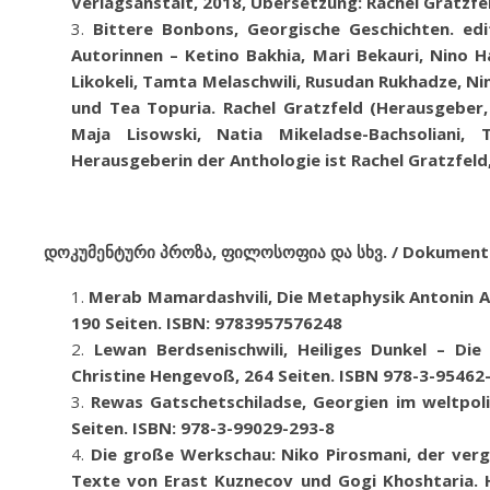
Verlagsanstalt, 2018, Übersetzung: Rachel Gratzfel
Bittere Bonbons, Georgische Geschichten. edi
Autorinnen –
Ketino Bakhia, Mari Bekauri, Nino H
Likokeli, Tamta Melaschwili, Rusudan Rukhadze, Ni
und Tea
Topuria. Rachel Gratzfeld (Herausgebe
Maja Lisowski, Natia Mikeladse-Bachsoliani,
Herausgeberin der Anthologie ist Rachel Gratzfeld
დოკუმენტური პროზა, ფილოსოფია და სხვ. / Dokumentar
Merab
Mamardashvili, Die Metaphysik Antonin A
190 Seiten. ISBN: 9783957576248
Lewan Berdsenischwili
,
Heiliges Dunkel – Die
Christine Hengevoß
,
264 Seiten
.
ISBN 978-3-95462
Rewas
Gatschetschiladse,
Georgien im weltpol
Seiten
.
ISBN: 978-3-99029-293-8
Die große Werkschau: Niko Pirosmani, der verg
Texte von Erast Kuznecov und Gogi Khoshtaria. 