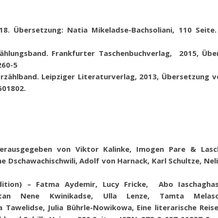
018. Übersetzung: Natia Mikeladse-Bachsoliani,
110 Seite.
zählungsband.
Frankfurter Taschenbuchverlag, 2015, Übe
260-5
zählband. Leipziger Literaturverlag, 2013, Übersetzung 
601802.
 Herausgegeben von Viktor Kalinke, Imogen Pare & Lasc
e Dschawachischwili, Adolf von Harnack, Karl Schultze, Nel
dition) – Fatma Aydemir, Lucy Fricke, Abo Iaschaghasc
estan Nene Kwinikadse, Ulla Lenze, Tamta Melas
 Tawelidse, Julia Bührle-Nowikowa, Eine literarische Reis