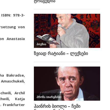
 ISBN: 978-3-
rsetzung von
von Anastasia
ha Bakradse,
i Amaschukeli,
hwili, Archil
chwili,
Katja
e. Frankfurter