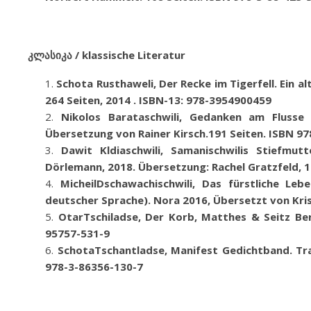
კლასიკა / klassische Literatur
Schota Rusthaweli, Der Recke im Tigerfell. Ein
264 Seiten, 2014 . ISBN-13: 978-3954900459
Nikolos Barataschwili, Gedanken am Flusse
Übersetzung von Rainer Kirsch.191 Seiten
.
ISBN 97
Dawit Kldiaschwili, Samanischwilis Stiefmut
Dörlemann, 2018. Übersetzung: Rachel Gratzfeld, 
MicheilDschawachischwili, Das fürstliche Le
deutscher Sprache). Nora 2016, Übersetzt von Kris
OtarTschiladse, Der Korb, Matthes & Seitz Berl
95757-531-9
SchotaTschantladse
,
Manifest
Gedichtband. Tr
978-3-86356-130-7