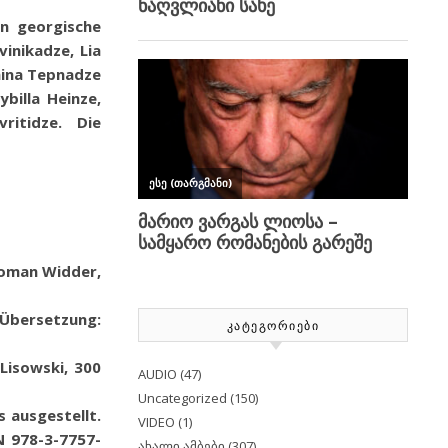
n georgische
inikadze, Lia
Anina Tepnadze
ybilla Heinze,
vritidze.
Die
Roman Widder,
 Übersetzung:
ᲙᲐᲢᲔᲒᲝᲠᲘᲔᲑᲘ
Lisowski
,
300
AUDIO
(47)
Uncategorized
(150)
 ausgestellt.
VIDEO
(1)
N 978-3-7757-
ახალი ამბები
(307)