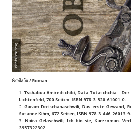
რომანი /
Roman
Tschabua Amiredschibi,
Data Tutaschchia –
Der
Lichtenfeld
,
700 Seiten
.
ISBN 978-3-520-61001-0.
Guram Dotschanaschwili, Das erste Gewand, R
Susanne Kihm, 672 Seiten, ISBN 978-3-446-26013-9.
Naira Gelaschwili,
Ich bin sie
,
Kurzroman. Verb
3957322302.