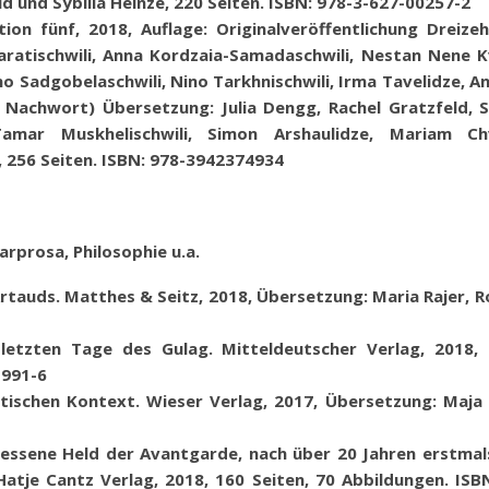
d und Sybilla
Heinze, 220 Seiten
.
ISBN: 978-3-627-00257-2
tion fünf, 2018,
Auflage: Originalveröffentlichung
Dreizeh
aratischwili, Anna Kordzaia-Samadaschwili, Nestan Nene Kv
no Sadgobelaschwili, Nino Tarkhnischwili, Irma Tavelidze, 
r, Nachwort) Übersetzung
: Julia Dengg, Rachel Gratzfeld, S
 Tamar Muskhelischwili, Simon Arshaulidze, Mariam Ch
,
256 Seiten
. ISBN: 978-3942374934
prosa, Philosophie u.a.
rtauds. Matthes & Seitz, 2018, Übersetzung: Maria Rajer, 
 letzten Tage des Gulag. Mitteldeutscher Verlag, 2018,
-991-6
itischen Kontext
. Wieser Verlag, 2017,
Übersetzung:
Maja 
essene Held der Avantgarde, nach über 20 Jahren erstmals
Hatje Cantz Verlag
, 2018, 160 Seiten, 70 Abbildungen.
ISB