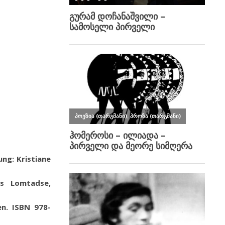
ng: Kristiane
los Lomtadse,
en.
ISBN
978-