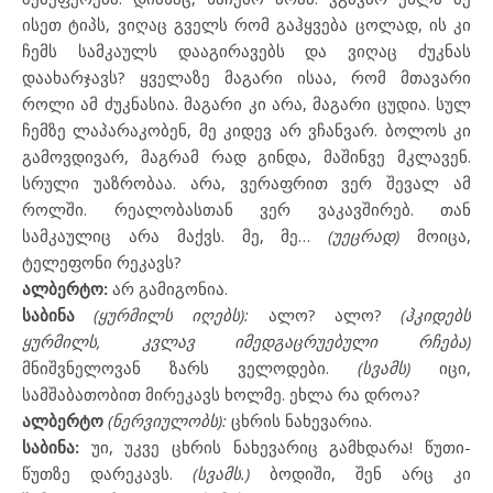
ისეთ ტიპს, ვიღაც გველს რომ გაჰყვება ცოლად, ის კი
ჩემს სამკაულს დააგირავებს და ვიღაც ძუკნას
დაახარჯავს? ყველაზე მაგარი ისაა, რომ მთავარი
როლი ამ ძუკნასია. მაგარი კი არა, მაგარი ცუდია. სულ
ჩემზე ლაპარაკობენ, მე კიდევ არ ვჩანვარ. ბოლოს კი
გამოვდივარ, მაგრამ რად გინდა, მაშინვე მკლავენ.
სრული უაზრობაა. არა, ვერაფრით ვერ შევალ ამ
როლში. რეალობასთან ვერ ვაკავშირებ. თან
სამკაულიც არა მაქვს. მე, მე…
(უეცრად)
მოიცა,
ტელეფონი რეკავს?
ალბერტო:
არ გამიგონია.
საბინა
(ყურმილს იღებს):
ალო? ალო?
(ჰკიდებს
ყურმილს, კვლავ იმედგაცრუებული რჩება)
მნიშვნელოვან ზარს ველოდები.
(სვამს)
იცი,
სამშაბათობით მირეკავს ხოლმე. ეხლა რა დროა?
ალბერტო
(ნერვიულობს):
ცხრის ნახევარია.
საბინა:
უი, უკვე ცხრის ნახევარიც გამხდარა! წუთი-
წუთზე დარეკავს.
(სვამს.)
ბოდიში, შენ არც კი