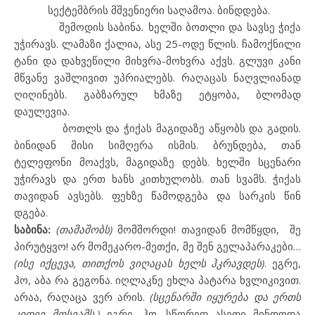
სექტემბრის მშვენიერი საღამოა. ბინდდება.
შემოდის
საბინა
.
ხელში ბოთლი და სავსე ჭიქა
უჭირავს. ლამაზი ქალია, ასე 25-ოდე წლის. ჩამოქნილი
ტანი და დახვეწილი მიხვრა-მოხვრა აქვს. გლუვი კანი
მწვანე ვაშლივით უპრიალებს. რაღაცას ნაღვლიანად
ღიღინებს. გაბზარულ ხმაზე ეტყობა, ბლომად
დაულევია.
ბოთლს და ჭიქას მაგიდაზე აწყობს და გადის.
ბინიდან მისი სიმღერა ისმის. ბრუნდება, თან
ტელეფონი მოაქვს, მაგიდაზე დებს. ხელში სცენარი
უჭირავს და ერთ ხანს კითხულობს. თან სვამს. ჭიქას
თავიდან ავსებს. ფეხზე წამოდგება და სარკის წინ
დგება.
საბინა:
(თამაშობს)
მომშორდი! თავიდან მომწყდი,
შე
პირუტყვო! არ მომეკარო-მეთქი, მე შენ გელაპარაკები…
(ისე იქცევა, თითქოს ვიღაცას ხელს ჰკრავდეს)
. ეგრე,
ჰო, აბა რა გეგონა. იღლაკნე ეხლა პატარა ხვლიკივით.
არაა, რაღაცა ვერ არის.
(სცენარში იყურება და ერთს
კიდევ მოსვამს.)
ეგრე, ჰო, სწორედ ასეთი მინდოდა