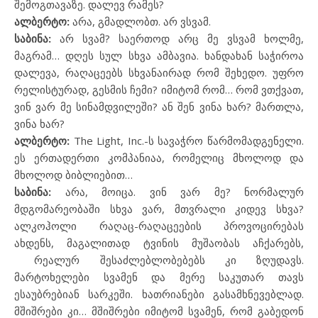
შემოგთავაზე. დალევ რამეს?
ალბერტო:
არა, გმადლობთ. არ ვსვამ.
საბინა:
არ სვამ? საერთოდ არც მე ვსვამ ხოლმე,
მაგრამ… დღეს სულ სხვა ამბავია. ხანდახან საჭიროა
დალევა, რაღაცეებს სხვანაირად რომ შეხედო. უფრო
რელისტურად, გესმის ჩემი? იმიტომ რომ… რომ ვთქვათ,
ვინ ვარ მე სინამდვილეში? ან შენ ვინა ხარ? მართლა,
ვინა ხარ?
ალბერტო
:
The Light, Inc.-
ს სავაჭრო წარმომადგენელი.
ეს ერთადერთი კომპანიაა, რომელიც მხოლოდ და
მხოლოდ ბიბლიებით…
საბინა:
არა, მოიცა. ვინ ვარ მე? ნორმალურ
მდგომარეობაში სხვა ვარ, მთვრალი კიდევ სხვა?
ალკოჰოლი რაღაც-რაღაცეების პროვოცირებას
ახდენს, მაგალითად ტვინის მუშაობას აჩქარებს,
რეალურ შესაძლებლობებებს კი ზღუდავს.
მარტოხელები სვამენ და მერე საკუთარ თავს
ესაუბრებიან სარკეში. ხათრიანები გასამხნევებლად.
მშიშრები კი… მშიშრები იმიტომ სვამენ, რომ გაბედონ