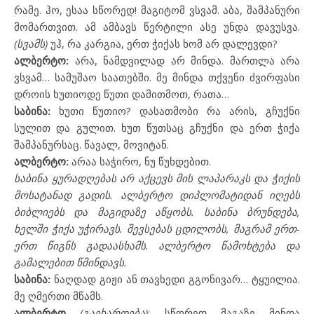
რამე. ჰო, ესაა სწორედ! მაგიტომ ვსვამ. აბა, შამპანური
მომართვით. ამ ამბავს წერტილი ასე უნდა დავუსვა.
(სვამს)
უჰ, რა კარგია, ერთ ჭიქას ხომ არ დალევდი?
ალბერტო:
არა, ნამდვილად არ მინდა. მართლა არა
ვსვამ… სამუშაო საათებში. მე მინდა თქვენი ძვირფასი
დროის ხუთიოდე წუთი დამითმოთ, რათა…
საბინა:
ხუთი წუთიო? დასათმობი რა არის, გჩუქნი
სულით და გულით. ხუთ წუთსაც გჩუქნი და ერთ ჭიქა
შამპანურსაც. წავალ, მოვიტან.
ალბერტო:
არაა საჭირო, ნუ წუხდებით.
საბინა
ყურადღებას არ აქცევს მის ლაპარაკს და ჭიქის
მოსატანად გადის.
ალბერტო
დიპლომატიდან იღებს
ბიბლიებს და მაგიდაზე აწყობს.
საბინა
ბრუნდება,
ხელში ჭიქა უჭირავს. შევსებას ცდილობს, მაგრამ ერთ-
ერთ წიგნს გადაასხამს.
ალბერტო
წამოხტება და
გამალებით წმინდავს.
საბინა:
ნაღდად გიჟი ან თავხედი გგონივარ… ტყუილია.
მე ღმერთი მწამს.
ალბერტო
(გაეხარდება)
: სწორედ მაგაზე მინდა