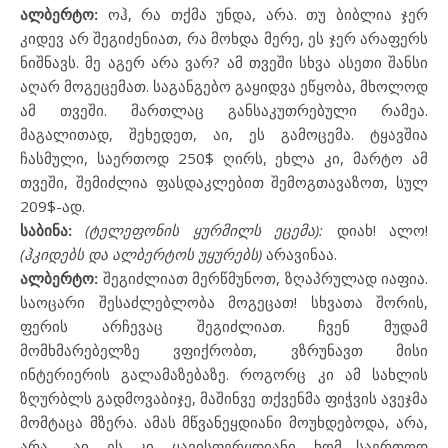
ალბერტო:
ოჰ, რა თქმა უნდა, არა. თუ ბიბლია ჯერ
კიდევ არ შეგიძენიათ, რა მოხდა მერე, ეს ჯერ არაფერს
ნიშნავს. მე აგერ არა ვარ? ამ თვეში სხვა ასეთი შანსი
აღარ მოგეცემათ. საგანგებო გაყიდვა ეწყობა, მხოლოდ
ამ თვეში. მართლაც განსაკუთრებული რამეა.
მაგალითად, შეხედეთ, აი, ეს გამოცემა. ტყავშია
ჩასმული, საერთოდ 250
$
ღირს, ეხლა კი, მარტო ამ
თვეში, შემიძლია ფასდაკლებით შემოგთავაზოთ, სულ
209
$-
ად.
საბინა:
(ტელეფონის ყურმილს ეცემა):
დიახ! ალო!
(ჰკიდებს და ალბერტოს უყურებს)
არავინაა.
ალბერტო:
შეგიძლიათ მერწმუნოთ, ზღაპრულად იაფია.
საოცარი შესაძლებლობა მოგეცათ! სხვათა შორის,
ფერის არჩევაც შეგიძლიათ. ჩვენ მუდამ
მომხმარებელზე ვფიქრობთ, ვზრუნავთ მისი
ინტერიერის გალამაზებაზე. როგორც კი ამ სახლის
ზღურბლს გადმოვაბიჯე, მაშინვე თქვენმა ფიჭვის ავეჯმა
მომტაცა მზერა. ამას მწვანეყდიანი მოუხდებოდა, არა,
არა… აი, ეს კი, ყავისფერყდიანი, ხომ საერთოდ