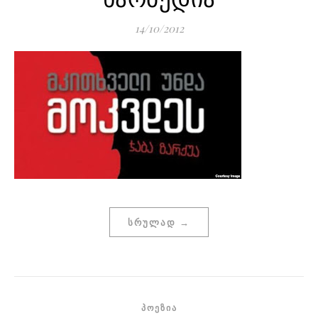
14/10/2012
ᲡᲠᲣᲚᲐᲓ →
ᲞᲝᲔᲖᲘᲐ