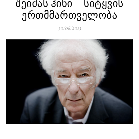
შე­ი­მას ჰი­ნი – სიტყ­ვის
ერთ­მ­მარ­თ­ვე­ლო­ბა
30/08/2013