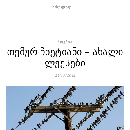
ᲡᲠᲣᲚᲐᲓ →
ᲞᲝᲔᲖᲘᲐ
თემურ ჩხეტიანი – ახალი
ლექსები
23/10/2012