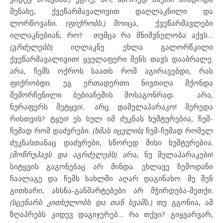
მენახე, ქვეწარმავალივით დაღლაკნილი და
ლორწოვანი.
(ფიქრობს.)
მოიცა,
ქვეწარმავლები
იღლაკნებიან, რო?
თუმცა რა მნიშვნელობა აქვს…
(გრძელებს
) იღლაკნე ეხლა გალორწკილი
ქვეწარმავალივით! ყველაფერი შენს თავს დააბრალე.
არა, ჩემს ოქროს საათს რომ აგირავებდი, რას
ფიქრობდი. ეგ ერთადერთი ნივთიღა მქონდა
შემორჩენილი ბებიაჩემის მოსაგონრად.
არა,
ნურაფერს მეტყვი!.. არც დამელაპარაკო! მერედა
რისთვის? ტყუი! ეს სულ იმ ძუკნას ხუშტურებია, ჩუმ-
ჩუმად რომ დაძვრები.
(ხმას იცვლის)
ჩუმ-ჩუმად რომელ
ძუკნასთანაც დაძვრები, სწორედ მისი ხუშტურებია.
(მოწრუპავს და აგრძელებს)
არა, ნუ მელაპარაკები!
სიტყვის გაგონებაც არ მინდა. ეხლავე ჩემოდანი
ჩაალაგე და ჩემს სახლში აღარ დაგინახო. მე შენ
გითხარი, ახსნა-განმარტებები არ მჭირდება-მეთქი.
(სცენარს კითხულობს და თან სვამს.)
თუ გგონია, ამ
ზღაპრებს კიდევ დაგიჯერებ… რა თქვი? გიყვარვარ,