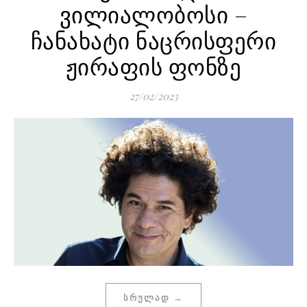
ვილიალობოსი –
ჩანახატი ნაცრისფერი
ჟირაფის ფონზე
27/02/2023
ᲡᲠᲣᲚᲐᲓ →