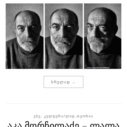
ᲡᲠᲣᲚᲐᲓ →
,
ᲔᲡᲔ
ᲙᲣᲚᲢᲣᲠᲐ/ᲚᲘᲢ.ᲗᲔᲝᲠᲘᲐ
აკა მორჩილაძე – ლალა