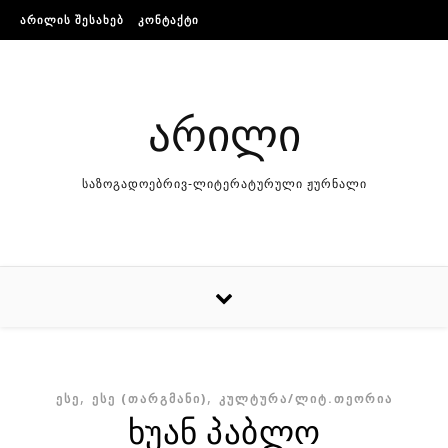
Skip to content
ᲐᲠᲘᲚᲘᲡ ᲨᲔᲡᲐᲮᲔᲑ
ᲙᲝᲜᲢᲐᲥᲢᲘ
არილი
საზოგადოებრივ-ლიტერატურული ჟურნალი
,
,
ᲔᲡᲔ
ᲔᲡᲔ (ᲗᲐᲠᲒᲛᲐᲜᲘ)
ᲙᲣᲚᲢᲣᲠᲐ/ᲚᲘᲢ.ᲗᲔᲝᲠᲘᲐ
ხუან პაბლო