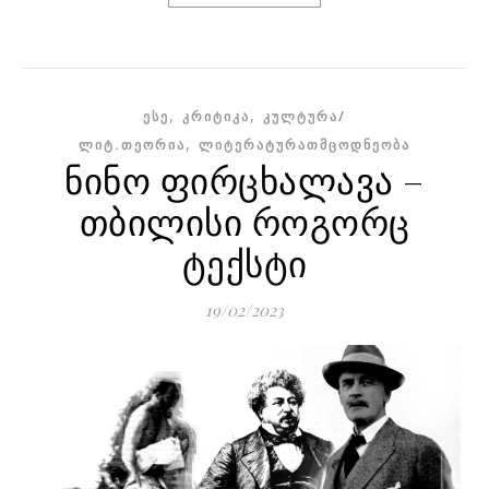
,
,
ᲔᲡᲔ
ᲙᲠᲘᲢᲘᲙᲐ
ᲙᲣᲚᲢᲣᲠᲐ/
,
ᲚᲘᲢ.ᲗᲔᲝᲠᲘᲐ
ᲚᲘᲢᲔᲠᲐᲢᲣᲠᲐᲗᲛᲪᲝᲓᲜᲔᲝᲑᲐ
ნინო ფირცხალავა –
თბილისი როგორც
ტექსტი
19/02/2023