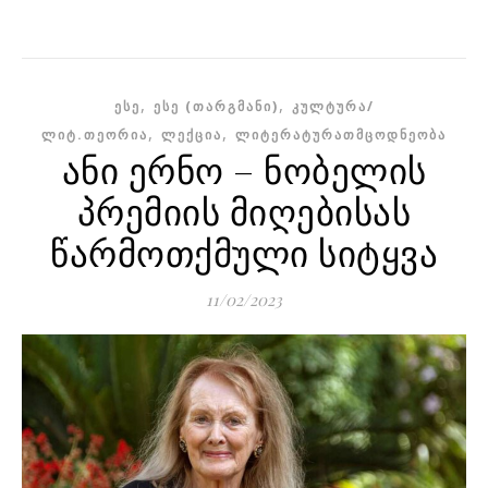
,
,
ᲔᲡᲔ
ᲔᲡᲔ (ᲗᲐᲠᲒᲛᲐᲜᲘ)
ᲙᲣᲚᲢᲣᲠᲐ/
,
,
ᲚᲘᲢ.ᲗᲔᲝᲠᲘᲐ
ᲚᲔᲥᲪᲘᲐ
ᲚᲘᲢᲔᲠᲐᲢᲣᲠᲐᲗᲛᲪᲝᲓᲜᲔᲝᲑᲐ
ანი ერნო – ნობელის
პრემიის მიღებისას
წარმოთქმული სიტყვა
11/02/2023