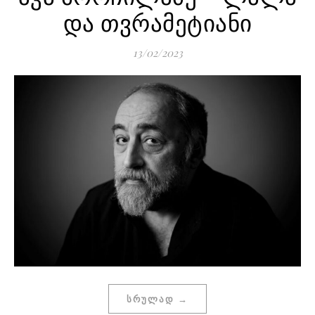
და თვრამეტიანი
13/02/2023
ᲡᲠᲣᲚᲐᲓ →