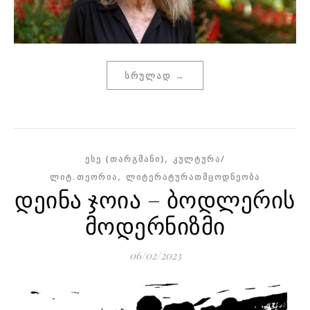
ᲡᲠᲣᲚᲐᲓ →
,
ᲔᲡᲔ (ᲗᲐᲠᲒᲛᲐᲜᲘ)
ᲙᲣᲚᲢᲣᲠᲐ/
,
ᲚᲘᲢ.ᲗᲔᲝᲠᲘᲐ
ᲚᲘᲢᲔᲠᲐᲢᲣᲠᲐᲗᲛᲪᲝᲓᲜᲔᲝᲑᲐ
დეინა ჯოია – ბოდლერის
მოდერნიზმი
06/02/2023