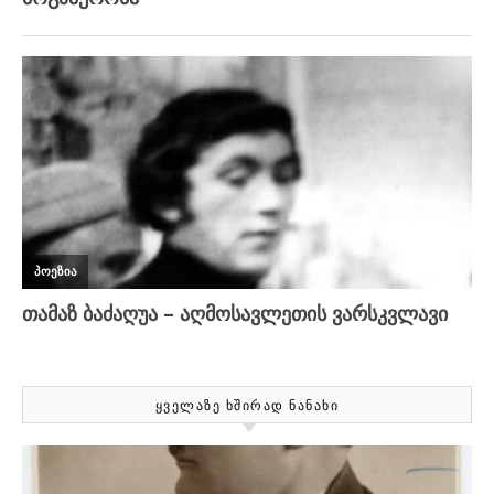
ᲧᲕᲔᲚᲐᲖᲔ ᲮᲨᲘᲠᲐᲓ ᲜᲐᲜᲐᲮᲘ