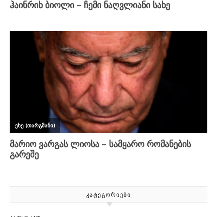
ᲙᲐᲢᲔᲒᲝᲠᲘᲔᲑᲘ