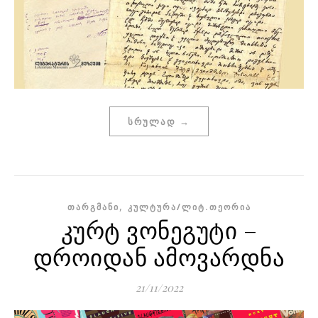
ᲡᲠᲣᲚᲐᲓ →
,
ᲗᲐᲠᲒᲛᲐᲜᲘ
ᲙᲣᲚᲢᲣᲠᲐ/ᲚᲘᲢ.ᲗᲔᲝᲠᲘᲐ
კურტ ვონეგუტი –
დროიდან ამოვარდნა
21/11/2022