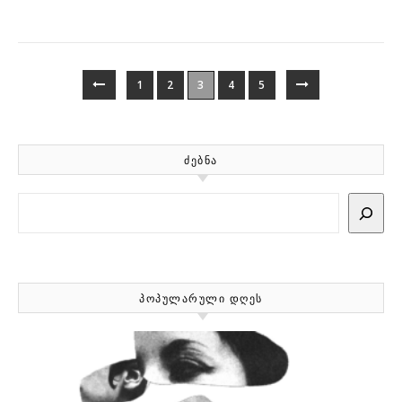
1
2
3
4
5
ᲫᲔᲑᲜᲐ
Search
ᲞᲝᲞᲣᲚᲐᲠᲣᲚᲘ ᲓᲦᲔᲡ