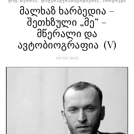
,
,
ᲚᲘᲢ.ᲗᲔᲝᲠᲘᲐ
ᲚᲘᲢᲔᲠᲐᲢᲣᲠᲐᲗᲛᲪᲝᲓᲜᲔᲝᲑᲐ
ᲞᲝᲠᲢᲠᲔᲢᲘ
მალხაზ ხარბედია –
შეთხზული „მე” –
მწერალი და
ავტობიოგრაფია (V)
02/02/2023