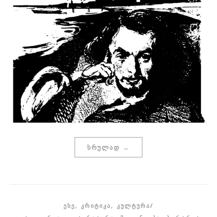
ᲡᲠᲣᲚᲐᲓ →
,
,
ᲔᲡᲔ
ᲙᲠᲘᲢᲘᲙᲐ
ᲙᲣᲚᲢᲣᲠᲐ/