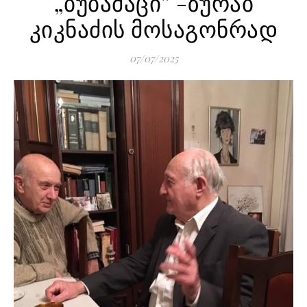
„ბუბამაცი” -ზურაბ
კიკნაძის მოსაგონრად
07/07/2025