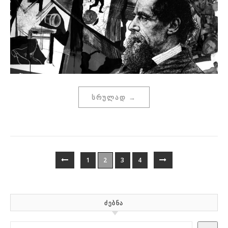
ᲡᲠᲣᲚᲐᲓ →
1
2
3
4
ᲫᲔᲑᲜᲐ
Search