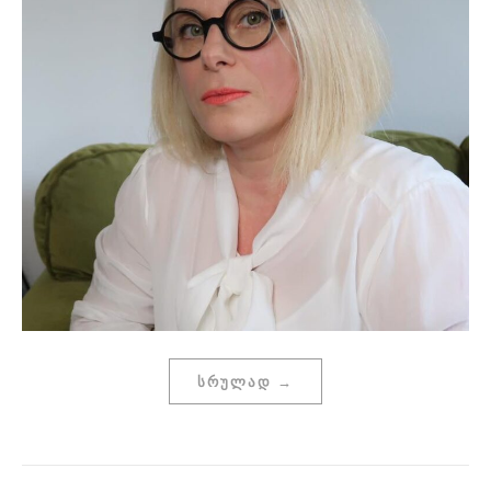
ᲡᲠᲣᲚᲐᲓ →