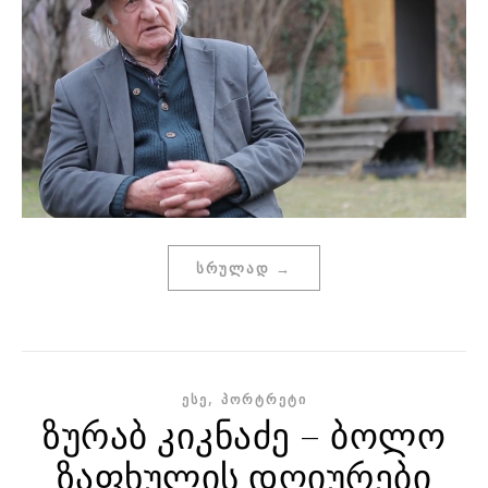
ᲡᲠᲣᲚᲐᲓ →
,
ᲔᲡᲔ
ᲞᲝᲠᲢᲠᲔᲢᲘ
ზურაბ კიკნაძე – ბოლო
ზაფხულის დღიურები