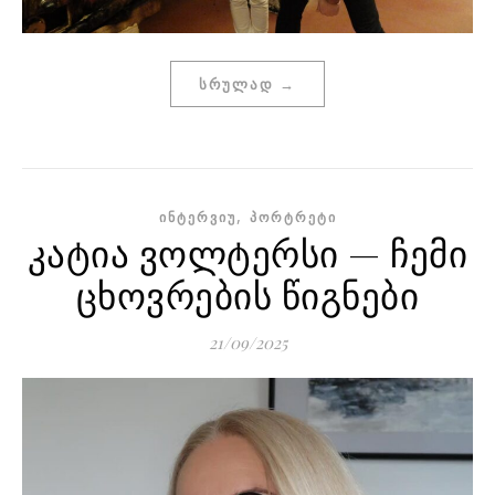
ᲡᲠᲣᲚᲐᲓ →
,
ᲘᲜᲢᲔᲠᲕᲘᲣ
ᲞᲝᲠᲢᲠᲔᲢᲘ
კატია ვოლტერსი — ჩემი
ცხოვრების წიგნები
21/09/2025