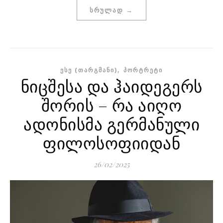
ᲡᲠᲣᲚᲐᲓ →
,
ᲔᲡᲔ (ᲗᲐᲠᲒᲛᲐᲜᲘ)
ᲞᲝᲠᲢᲠᲔᲢᲘ
ნიცშესა და ჰაიდეგერს
შორის – რა აიღო
ადონისმა გერმანული
ფილოსოფიიდან
26/02/2025