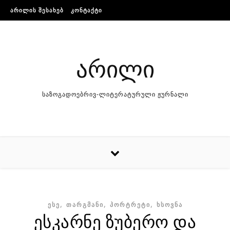
Skip to content
ᲐᲠᲘᲚᲘᲡ ᲨᲔᲡᲐᲮᲔᲑ
ᲙᲝᲜᲢᲐᲥᲢᲘ
არილი
საზოგადოებრივ-ლიტერატურული ჟურნალი
,
,
,
ᲔᲡᲔ
ᲗᲐᲠᲒᲛᲐᲜᲘ
ᲞᲝᲠᲢᲠᲔᲢᲘ
ᲮᲡᲝᲕᲜᲐ
ესკარნე ზუბერო და