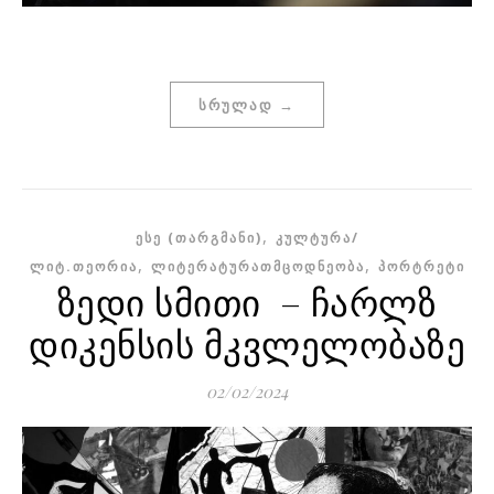
ᲡᲠᲣᲚᲐᲓ →
,
ᲔᲡᲔ (ᲗᲐᲠᲒᲛᲐᲜᲘ)
ᲙᲣᲚᲢᲣᲠᲐ/
,
,
ᲚᲘᲢ.ᲗᲔᲝᲠᲘᲐ
ᲚᲘᲢᲔᲠᲐᲢᲣᲠᲐᲗᲛᲪᲝᲓᲜᲔᲝᲑᲐ
ᲞᲝᲠᲢᲠᲔᲢᲘ
ზედი სმითი – ჩარლზ
დიკენსის მკვლელობაზე
02/02/2024