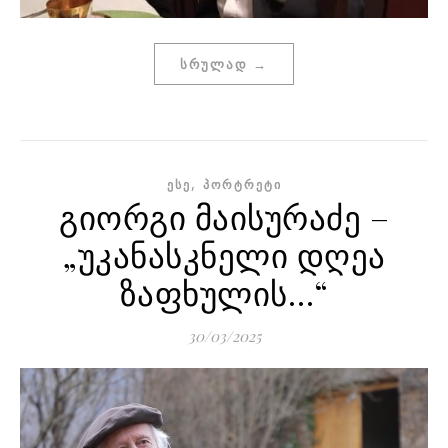
ᲡᲠᲣᲚᲐᲓ →
,
ᲔᲡᲔ
ᲞᲝᲠᲢᲠᲔᲢᲘ
გიორგი მაისურაძე –
„უკანასკნელი დღეა
ზაფხულის…“
30/03/2025