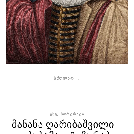
ᲡᲠᲣᲚᲐᲓ →
,
ᲔᲡᲔ
ᲞᲝᲠᲢᲠᲔᲢᲘ
მანანა ღარიბაშვილი –