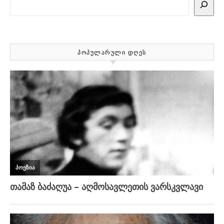
ᲞᲝᲞᲣᲚᲐᲠᲣᲚᲘ ᲓᲦᲔᲡ