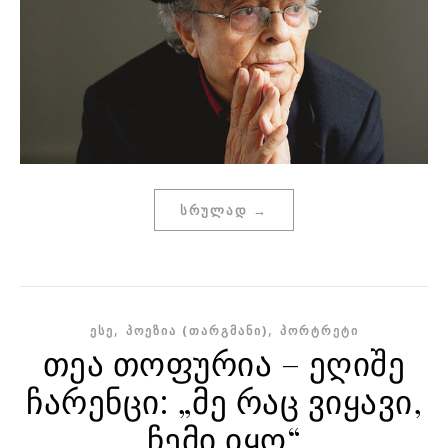
ᲡᲠᲣᲚᲐᲓ →
,
,
ᲔᲡᲔ
ᲞᲝᲔᲖᲘᲐ (ᲗᲐᲠᲒᲛᲐᲜᲘ)
ᲞᲝᲠᲢᲠᲔᲢᲘ
თეა თოფურია – ეღიშე
ჩარენცი: „მე რაც ვიყავი,
ჩემი იყო“