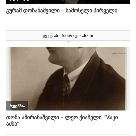
ᲧᲕᲔᲚᲐᲖᲔ ᲮᲨᲘᲠᲐᲓ ᲜᲐᲜᲐᲮᲘ