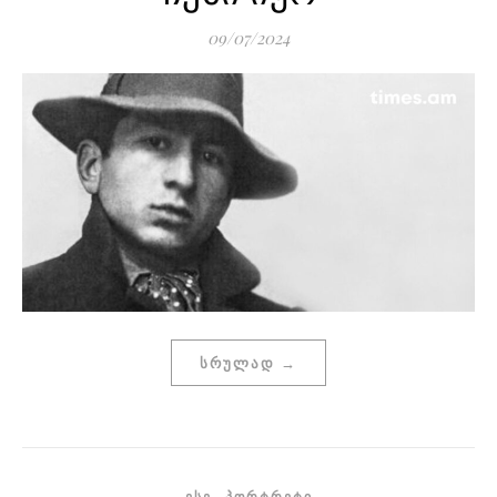
09/07/2024
ᲡᲠᲣᲚᲐᲓ →
,
ᲔᲡᲔ
ᲞᲝᲠᲢᲠᲔᲢᲘ