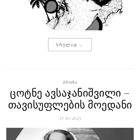
ᲡᲠᲣᲚᲐᲓ →
ᲞᲠᲝᲖᲐ
ცოტნე ავსაჯანიშვილი –
თავისუფლების მოედანი
17/10/2025