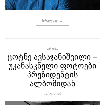
ᲡᲠᲣᲚᲐᲓ →
ᲞᲠᲝᲖᲐ
ცოტნე ავსაჯანიშვილი –
უკანასკნელი ფოტოები
პრეზიდენტის
ალბომიდან
14/04/2026