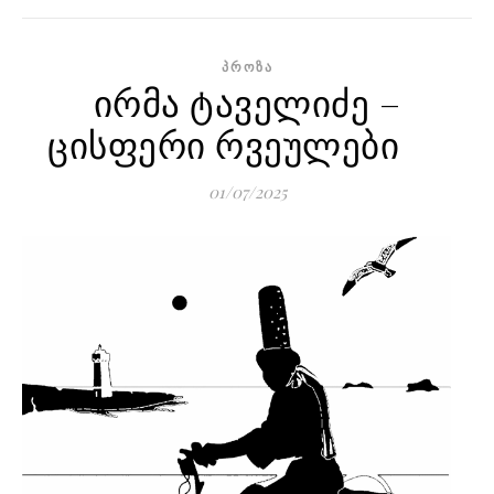
ᲞᲠᲝᲖᲐ
ირმა ტაველიძე –
ცისფერი რვეულები
01/07/2025