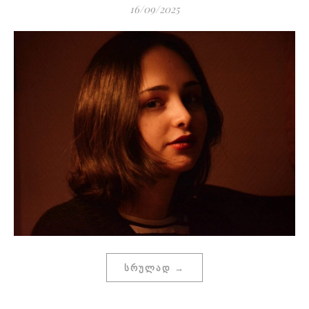
16/09/2025
ᲡᲠᲣᲚᲐᲓ →