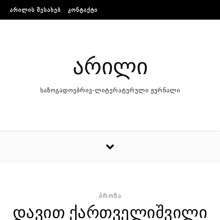
Skip to content
ᲐᲠᲘᲚᲘᲡ ᲨᲔᲡᲐᲮᲔᲑ
ᲙᲝᲜᲢᲐᲥᲢᲘ
არილი
საზოგადოებრივ-ლიტერატურული ჟურნალი
ᲞᲠᲝᲖᲐ
დავით ქართველიშვილი