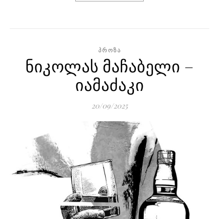
ᲞᲠᲝᲖᲐ
ნიკოლას მაჩაბელი –
იამაძაკი
20/09/2025