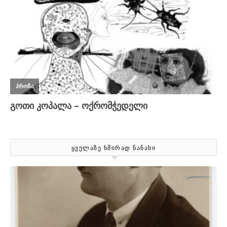
ᲧᲕᲔᲚᲐᲖᲔ ᲮᲨᲘᲠᲐᲓ ᲜᲐᲜᲐᲮᲘ