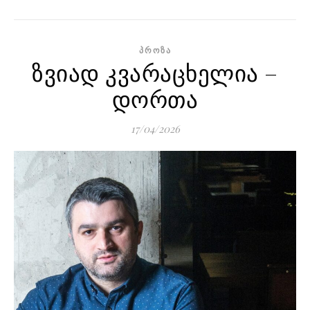
ᲞᲠᲝᲖᲐ
ზვიად კვარაცხელია –
დორთა
17/04/2026