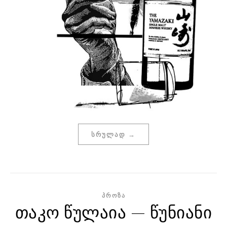
ᲡᲠᲣᲚᲐᲓ →
ᲞᲠᲝᲖᲐ
თაკო წულაია — წუნიანი