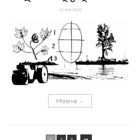
01/04/2025
ᲡᲠᲣᲚᲐᲓ →
1
2
3