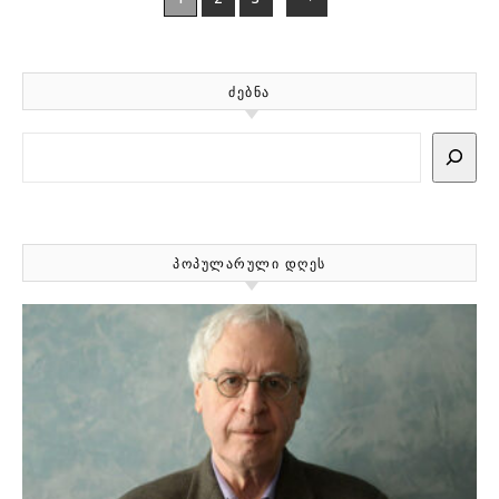
ᲫᲔᲑᲜᲐ
Search
ᲞᲝᲞᲣᲚᲐᲠᲣᲚᲘ ᲓᲦᲔᲡ