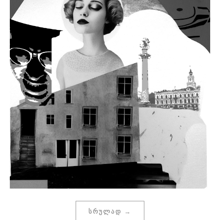
ᲡᲠᲣᲚᲐᲓ →