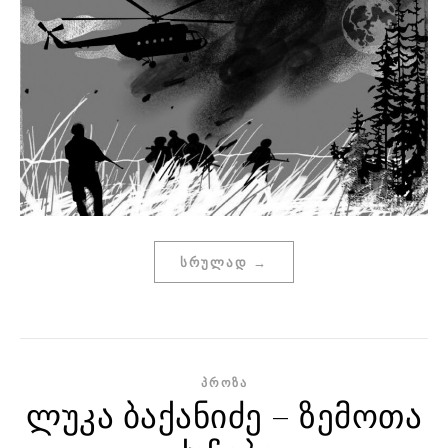
ᲡᲠᲣᲚᲐᲓ →
ᲞᲠᲝᲖᲐ
ლუკა ბაქანიძე – ზემოთა