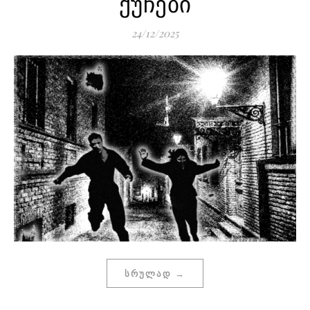
ქუჩები
24/12/2025
ᲡᲠᲣᲚᲐᲓ →