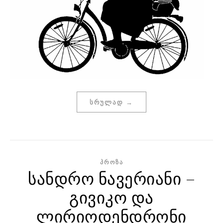
ᲡᲠᲣᲚᲐᲓ →
ᲞᲠᲝᲖᲐ
სანდრო ნავერიანი –
გივიკო და
ლირიოდენდრონი