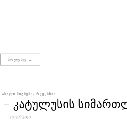
ᲡᲠᲣᲚᲐᲓ →
,
,
ᲐᲮᲐᲚᲘ ᲬᲘᲒᲜᲔᲑᲘ
ᲠᲔᲪᲔᲜᲖᲘᲐ
ა – კატულუსის სიმართ
30/08/2010