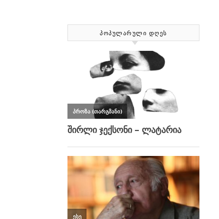
ᲞᲝᲞᲣᲚᲐᲠᲣᲚᲘ ᲓᲦᲔᲡ