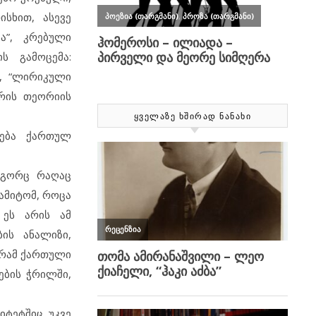
სხით, ასევე
ა”, კრებული
ს გამოცემა:
”, “ლირიკული
ურის თეორიის
ᲧᲕᲔᲚᲐᲖᲔ ᲮᲨᲘᲠᲐᲓ ᲜᲐᲜᲐᲮᲘ
გება ქართულ
ოგორც რაღაც
ამიტომ, როცა
 ეს არის ამ
ის ანალიზი,
გრამ ქართული
ბის ჭრილში,
იტეტშიც უკვე