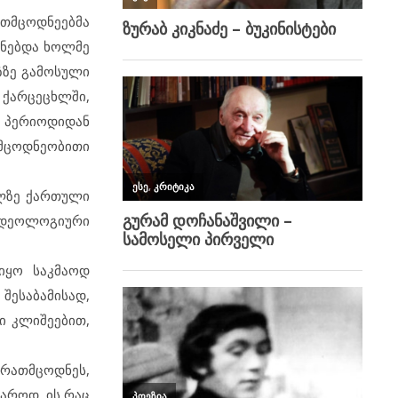
ათმცოდნეებმა
ენებდა ხოლმე
ზზე გამოსული
 ქარცეცხლში,
ა პერიოდიდან
ცოდნეობითი
ილზე ქართული
იდეოლოგიური
იყო საკმაოდ
საბამისად,
ი კლიშეებით,
ურათმცოდნეს,
აროდ, ის რაც