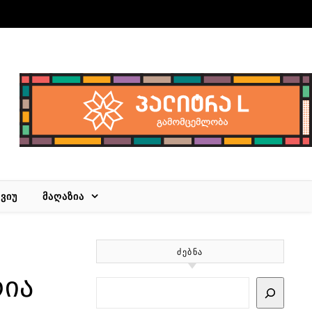
ᲕᲘᲣ
ᲛᲐᲦᲐᲖᲘᲐ
ᲫᲔᲑᲜᲐ
რია
Search