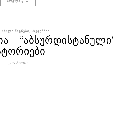
ᲡᲠᲣᲚᲐᲓ →
,
,
ᲐᲮᲐᲚᲘ ᲬᲘᲒᲜᲔᲑᲘ
ᲠᲔᲪᲔᲜᲖᲘᲐ
ია – “აბსურდისტანული
სტორიები
30/08/2010