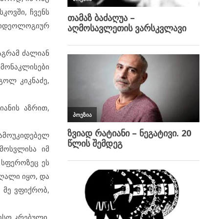
კოვში, ჩვენს
ე იდეოლოგიურ
მაგრამ ძალიან
მონაკლისები
გოლ კიკნაძე,
ანის აზრით,
დამოუკიდებელ
მოსვლისა იმ
 სფეროზეც ეს
ღალი იყო, და
 მე ვფიქრობ,
ესო კრებული,