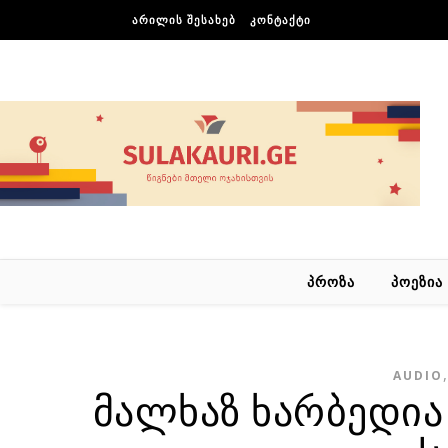
Skip to content
ᲐᲠᲘᲚᲘᲡ ᲨᲔᲡᲐᲮᲔᲑ
ᲙᲝᲜᲢᲐᲥᲢᲘ
ᲞᲠᲝᲖᲐ
ᲞᲝᲔᲖᲘᲐ
AUDIO
მალხაზ ხარბედია