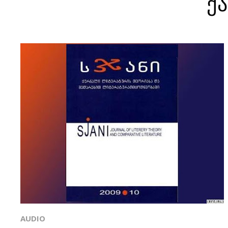
ქ
AUDIO