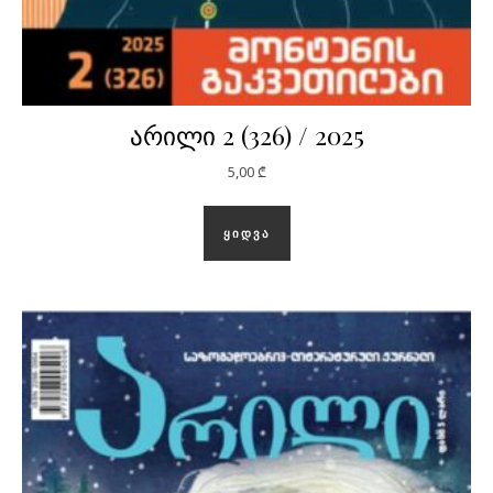
არილი 2 (326) / 2025
5,00
₾
ᲧᲘᲓᲕᲐ