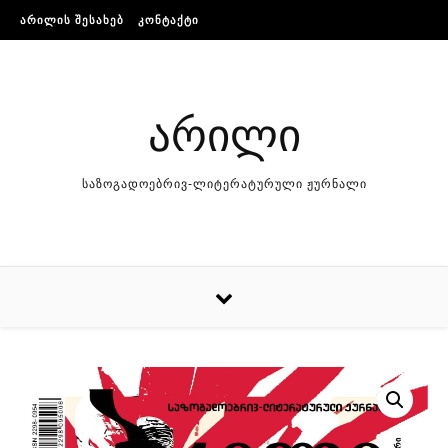
Skip to content
ᲐᲠᲘᲚᲘᲡ ᲨᲔᲡᲐᲮᲔᲑ
ᲙᲝᲜᲢᲐᲥᲢᲘ
არილი
საზოგადოებრივ-ლიტერატურული ჟურნალი