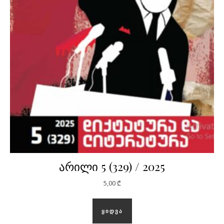
არილი 5 (329) / 2025
5,00
₾
ᲧᲘᲓᲕᲐ