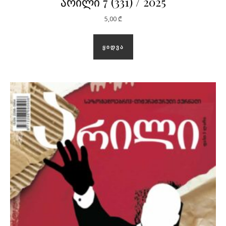
არილი 7 (331) / 2025
5,00
₾
ᲧᲘᲓᲕᲐ