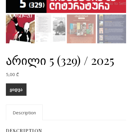
არილი 5 (329) / 2025
5,00
₾
ᲧᲘᲓᲕᲐ
Description
DESCRIPTION