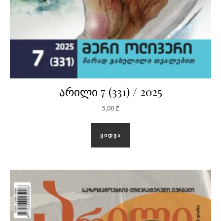
არილი 7 (331) / 2025
5,00
₾
ᲧᲘᲓᲕᲐ