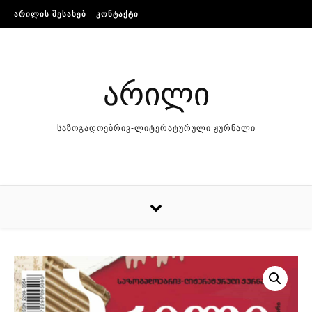
Skip to content
ᲐᲠᲘᲚᲘᲡ ᲨᲔᲡᲐᲮᲔᲑ
ᲙᲝᲜᲢᲐᲥᲢᲘ
არილი
საზოგადოებრივ-ლიტერატურული ჟურნალი