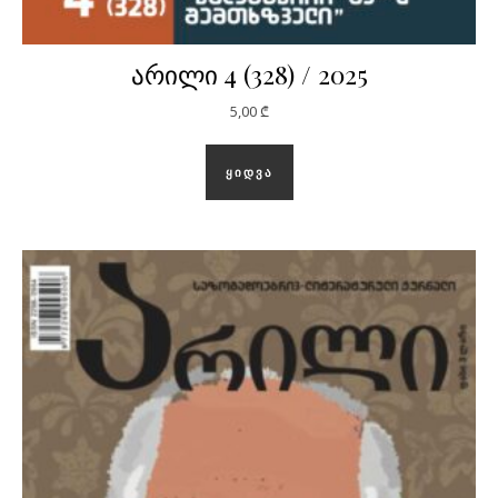
არილი 4 (328) / 2025
5,00
₾
ᲧᲘᲓᲕᲐ