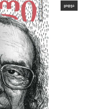
ᲧᲘᲓᲕᲐ