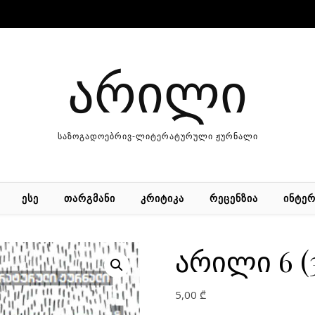
არილი
საზოგადოებრივ-ლიტერატურული ჟურნალი
ᲔᲡᲔ
ᲗᲐᲠᲒᲛᲐᲜᲘ
ᲙᲠᲘᲢᲘᲙᲐ
ᲠᲔᲪᲔᲜᲖᲘᲐ
ᲘᲜᲢᲔᲠ
არილი 6 (3
5,00
₾