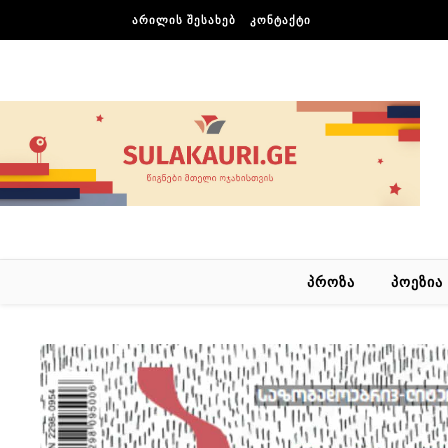
Skip to content
ᲐᲠᲘᲚᲘᲡ ᲨᲔᲡᲐᲮᲔᲑ
ᲙᲝᲜᲢᲐᲥᲢᲘ
ᲞᲠᲝᲖᲐ
ᲞᲝᲔᲖᲘᲐ