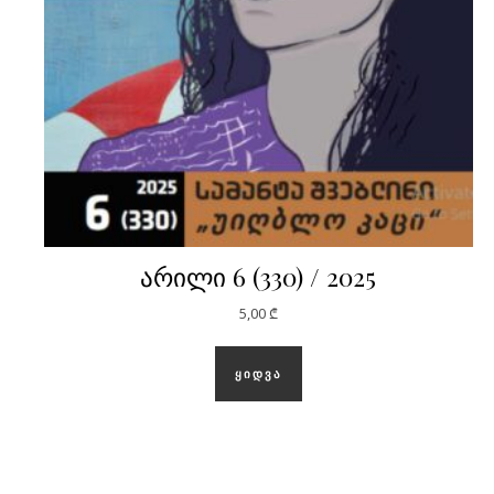
არილი 6 (330) / 2025
5,00
₾
ᲧᲘᲓᲕᲐ