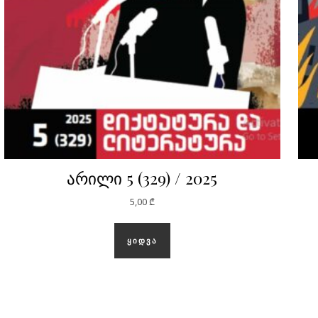
არილი 5 (329) / 2025
5,00
₾
ᲧᲘᲓᲕᲐ