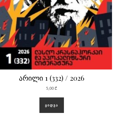
არილი 1 (332) / 2026
5,00
₾
ᲧᲘᲓᲕᲐ