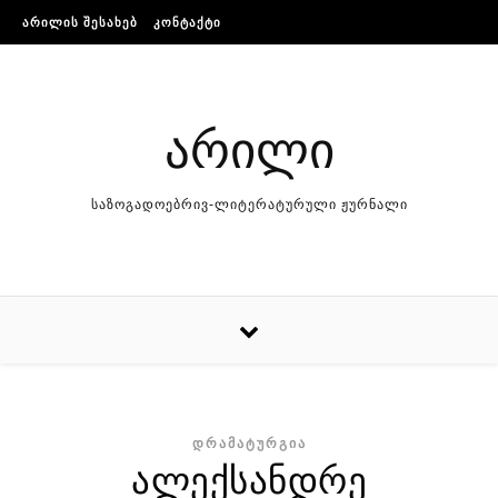
Skip to content
ᲐᲠᲘᲚᲘᲡ ᲨᲔᲡᲐᲮᲔᲑ
ᲙᲝᲜᲢᲐᲥᲢᲘ
არილი
საზოგადოებრივ-ლიტერატურული ჟურნალი
ᲓᲠᲐᲛᲐᲢᲣᲠᲒᲘᲐ
ალექსანდრე