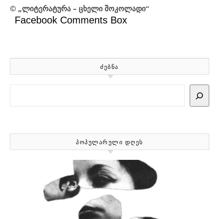
© „ლიტერატურა – ცხელი შოკოლადი“
Facebook Comments Box
ᲫᲔᲑᲜᲐ
Search
ᲞᲝᲞᲣᲚᲐᲠᲣᲚᲘ ᲓᲦᲔᲡ