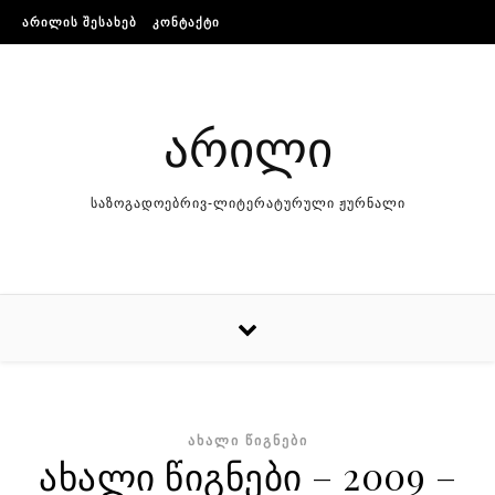
Skip to content
ᲐᲠᲘᲚᲘᲡ ᲨᲔᲡᲐᲮᲔᲑ
ᲙᲝᲜᲢᲐᲥᲢᲘ
არილი
საზოგადოებრივ-ლიტერატურული ჟურნალი
ᲐᲮᲐᲚᲘ ᲬᲘᲒᲜᲔᲑᲘ
ახალი წიგნები – 2009 –