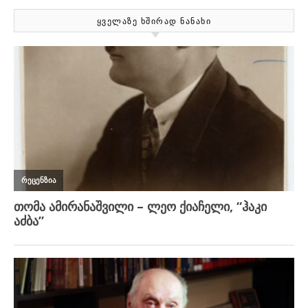
ᲧᲕᲔᲚᲐᲖᲔ ᲮᲨᲘᲠᲐᲓ ᲜᲐᲜᲐᲮᲘ