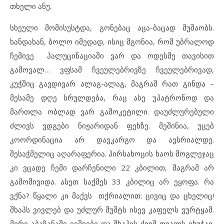
თხელი ანუ.
სხეული მომისუსტდა, გონებაც აცა-ბაცად მუშაობს.
ხანდახან, ბოლო იმედად, ისიც მგონია, რომ უბრალოდ
ჩემივე ჰალუცინაციაში ვარ და ოდესმე თავისით
გამოვალ… ვფსამ ჩვეულებრივზე ჩვეულებრივად,
კუჭშიც გავდივარ ალაგ-ალაგ, მაგრამ რათ გინდა –
მესამე დღე სრულდება, რაც ასე უპატრონოდ და
მართლა ობლად ვარ გამოკეტილი. დაუძლურებული
ძლივს ვდგები ნიჟარიდან ფეხზე. მეშინია, უცებ
კოორდინაცია არ დავკარგო და ავსრიალდე.
შესაჭმელიც აღარაფერია. პირსახოცის ხაოს მოგლეჯაც
კი ვცადე ჩემი დარჩენილი 22 კბილით, მაგრამ არ
გამომივიდა. ასეთ საქმეს 33 კბილიც არ ეყოფა. რა
ვქნა? წყალი კი მაქვს თქრიალით: ცივიც და ცხელიც!
შხაპს ვივლებ და უძლურ მუშტს ისევ კაფელს ვურტყამ.
მერე აბაზანაში ვეშვები და შხაპის ქვეშ თვალს ვხუჭავ.