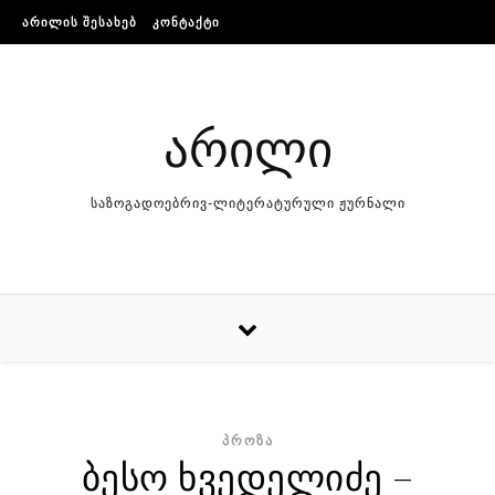
Skip to content
ᲐᲠᲘᲚᲘᲡ ᲨᲔᲡᲐᲮᲔᲑ
ᲙᲝᲜᲢᲐᲥᲢᲘ
არილი
საზოგადოებრივ-ლიტერატურული ჟურნალი
ᲞᲠᲝᲖᲐ
ბესო ხვედელიძე –