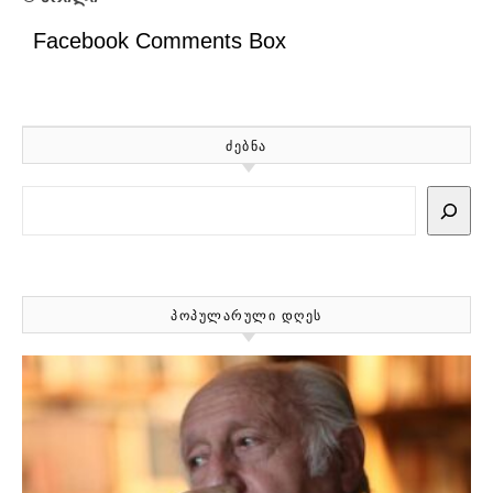
Facebook Comments Box
ᲫᲔᲑᲜᲐ
Search
ᲞᲝᲞᲣᲚᲐᲠᲣᲚᲘ ᲓᲦᲔᲡ