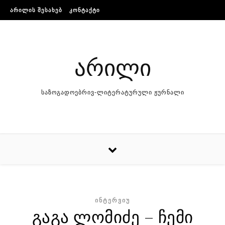
Skip to content
ᲐᲠᲘᲚᲘᲡ ᲨᲔᲡᲐᲮᲔᲑ
ᲙᲝᲜᲢᲐᲥᲢᲘ
არილი
საზოგადოებრივ-ლიტერატურული ჟურნალი
ᲘᲜᲢᲔᲠᲕᲘᲣ
გაგა ლომიძე – ჩემი