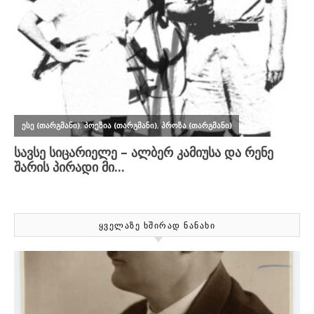
ᲧᲕᲔᲚᲐᲖᲔ ᲮᲨᲘᲠᲐᲓ ᲜᲐᲜᲐᲮᲘ