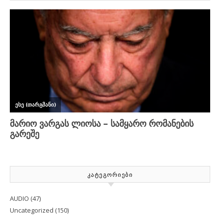
ᲙᲐᲢᲔᲒᲝᲠᲘᲔᲑᲘ
AUDIO
(47)
Uncategorized
(150)