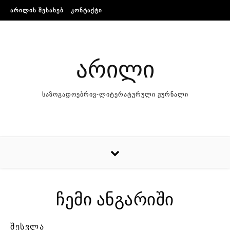
Skip to content
ᲐᲠᲘᲚᲘᲡ ᲨᲔᲡᲐᲮᲔᲑ
ᲙᲝᲜᲢᲐᲥᲢᲘ
არილი
საზოგადოებრივ-ლიტერატურული ჟურნალი
ჩემი ანგარიში
ᲨᲔᲡᲕᲚᲐ