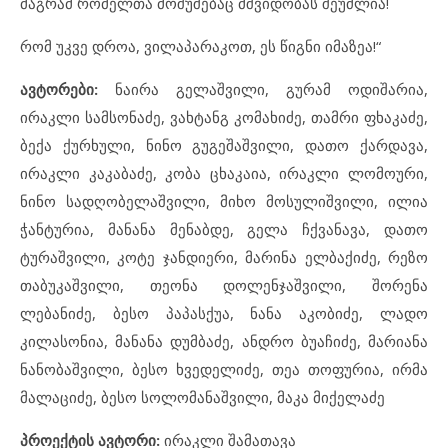
მაგრამ რომელთა მოშუშებაც მშვიდობას შეუძლია!
რომ უკვე დროა, ვილაპარაკოთ, ეს წიგნი იმაზეა!“
ავტორები
:
ნაირა გელაშვილი, გურამ ოდიშარია,
ირაკლი სამსონაძე, ვახტანგ კომახიძე, თამრი ფხაკაძე,
ბექა ქურხული, ნინო გუგეშაშვილი, დათო ქარდავა,
ირაკლი კაკაბაძე, კობა ცხაკაია, ირაკლი ლომოური,
ნინო სადღობელაშვილი, მიხო მოსულიშვილი, ილია
ჭანტურია, მანანა მენაბდე, გელა ჩქვანავა, დათო
ტურაშვილი, კოტე ჯანდიერი, მარინა ელბაქიძე, რეზო
თაბუკაშვილი, თეონა დოლენჯაშვილი, შორენა
ლებანიძე, ბესო პაპასქუა, ნანა აკობიძე, ლადო
კილასონია, მანანა დუმბაძე, ანდრო ბუაჩიძე, მარიანა
ნანობაშვილი, ბესო ხვედელიძე, თეა თოფურია, ირმა
მალაციძე, ბესო სოლომანაშვილი, მაკა მიქელაძე
პროექტის
ავტორი
:
ირაკლი შამათავა