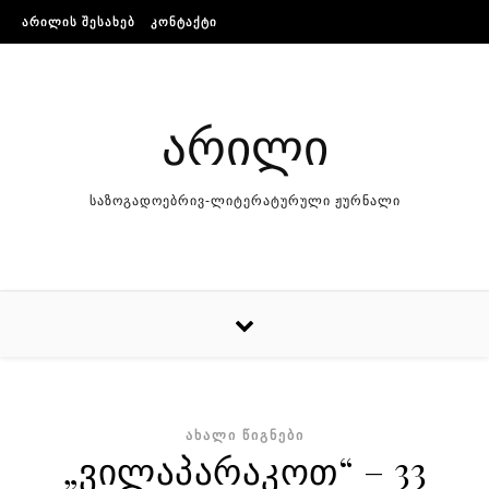
Skip to content
ᲐᲠᲘᲚᲘᲡ ᲨᲔᲡᲐᲮᲔᲑ
ᲙᲝᲜᲢᲐᲥᲢᲘ
არილი
საზოგადოებრივ-ლიტერატურული ჟურნალი
ᲐᲮᲐᲚᲘ ᲬᲘᲒᲜᲔᲑᲘ
„ვილაპარაკოთ“ – 33