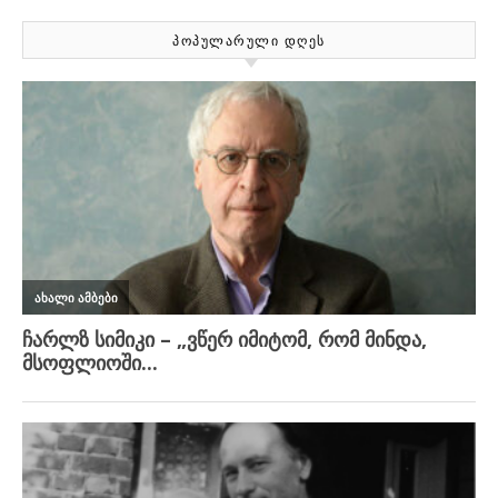
ᲞᲝᲞᲣᲚᲐᲠᲣᲚᲘ ᲓᲦᲔᲡ