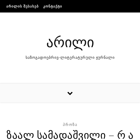
Skip to content
ᲐᲠᲘᲚᲘᲡ ᲨᲔᲡᲐᲮᲔᲑ
ᲙᲝᲜᲢᲐᲥᲢᲘ
არილი
საზოგადოებრივ-ლიტერატურული ჟურნალი
ᲞᲠᲝᲖᲐ
ზაალ სამადაშვილი – რ ა