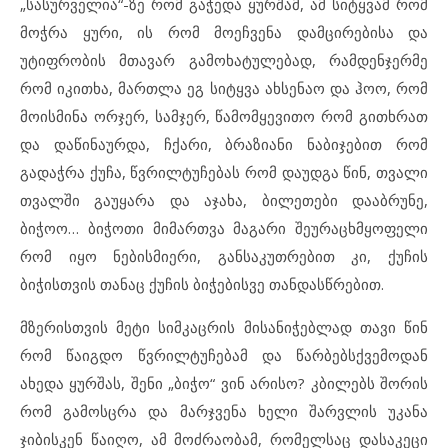
„სასურველია“-ზე რომ გაჭედა ყურშამ, ამ სიტყვამ რომ
მოჭრა ყური, ის რომ მოეჩვენა დამცირებისა და
უტიფრობის მთავარ გამოხატულებად, რამდენჯერმე
რომ იკითხა, მართლა ეგ სიტყვა ახსენაო და ჰოო, რომ
მოისმინა ორჯერ, სამჯერ, წამომყევითო რომ გითხრათ
და დაწინაურდა, ჩქარი, ბრაზიანი ნაბიჯებით რომ
გადაჭრა ქუჩა, წვრილტუჩებას რომ დაუდგა წინ, თვალი
თვალში გაუყარა და აჯახა, ბილეთები დააბრუნე,
ბიჭოო… ბიჭოთი მიმართვა მაგარი შეურაცხმყოფელი
რომ იყო ნებისმიერი, განსაკუთრებით კი, ქუჩის
ბიჭისთვის თანაც ქუჩის ბიჭებისვე თანდასწრებით.
მზერისთვის მეტი სიმკაცრის მისანიჭებლად თავი წინ
რომ წაიგდო წვრილტუჩებამ და წარბებსქვემოდან
ახედა ყურშას, შენი „ბიჭო“ ვინ არისო? კბილებს შორის
რომ გამოსცრა და მარჯვენა ხელი შარვლის უკანა
ჯიბისკენ წაიღო, ამ მოძრაობამ, რომელსაც დასაკეცი