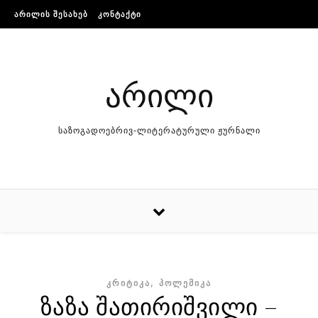
Skip to content
ᲐᲠᲘᲚᲘᲡ ᲨᲔᲡᲐᲮᲔᲑ
ᲙᲝᲜᲢᲐᲥᲢᲘ
არილი
საზოგადოებრივ-ლიტერატურული ჟურნალი
,
ᲙᲠᲘᲢᲘᲙᲐ
ᲞᲝᲚᲔᲛᲘᲙᲐ
ზაზა შათირიშვილი –