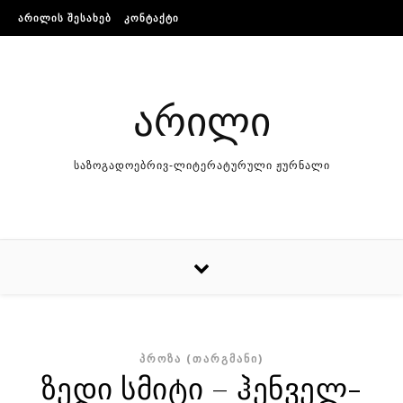
Skip to content
ᲐᲠᲘᲚᲘᲡ ᲨᲔᲡᲐᲮᲔᲑ
ᲙᲝᲜᲢᲐᲥᲢᲘ
არილი
საზოგადოებრივ-ლიტერატურული ჟურნალი
ᲞᲠᲝᲖᲐ (ᲗᲐᲠᲒᲛᲐᲜᲘ)
ზედი სმიტი – ჰენველ-