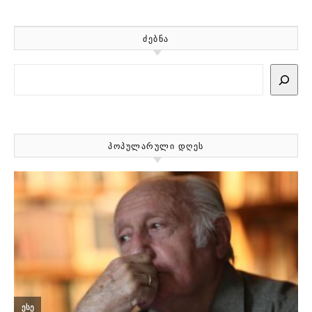
ᲫᲔᲑᲜᲐ
Search
ᲞᲝᲞᲣᲚᲐᲠᲣᲚᲘ ᲓᲦᲔᲡ