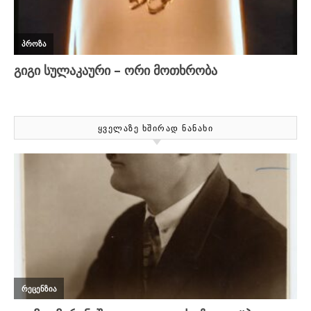
ᲧᲕᲔᲚᲐᲖᲔ ᲮᲨᲘᲠᲐᲓ ᲜᲐᲜᲐᲮᲘ