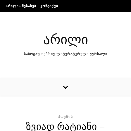
Skip to content
ᲐᲠᲘᲚᲘᲡ ᲨᲔᲡᲐᲮᲔᲑ
ᲙᲝᲜᲢᲐᲥᲢᲘ
არილი
საზოგადოებრივ-ლიტერატურული ჟურნალი
ᲞᲝᲔᲖᲘᲐ
ზვიად რატიანი –