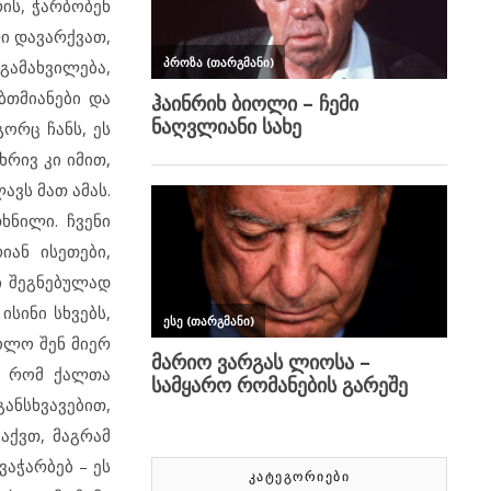
რის, ჭარბობენ
ლი დავარქვათ,
გამახვილება,
ბთმიანები და
გორც ჩანს, ეს
რივ კი იმით,
ავს მათ ამას.
ხნილი. ჩვენი
იან ისეთები,
ი შეგნებულად
ისინი სხვებს,
ხოლო შენ მიერ
რ, რომ ქალთა
ანსხვავებით,
აქვთ, მაგრამ
ვაჭარბებ – ეს
ᲙᲐᲢᲔᲒᲝᲠᲘᲔᲑᲘ