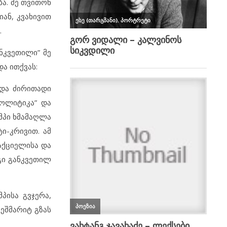
ა. მე თვითონ
იან, კვახივით
.
ნკვეთილი” მე
ა ითქვას:
რდა ძირითადი
პოლიტიკა” და
მპი ხმამაღლა
ი-კრივით. ამ
აქციელისა და
გი განკვეთილ
პისა გვჯერა,
ჭეშმარიტ გზას