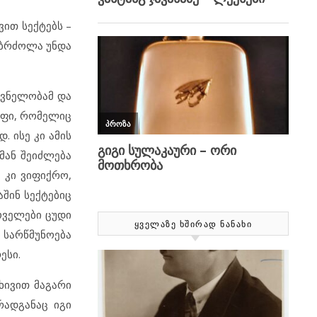
ით სექტებს –
ნ ბრძოლა უნდა
შვნელობამ და
უფი, რომელიც
. ისე კი ამის
მან შეიძლება
ც კი ვიფიქრო,
აშინ სექტებიც
ღოველები ცუდი
ᲧᲕᲔᲚᲐᲖᲔ ᲮᲨᲘᲠᲐᲓ ᲜᲐᲜᲐᲮᲘ
ი სარწმუნოება
ესი.
ხივით მაგარი
რადგანაც იგი