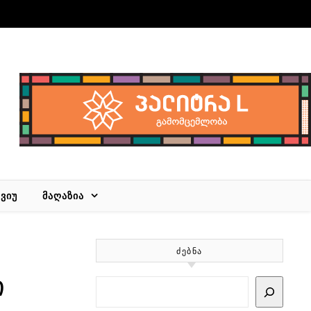
ᲕᲘᲣ
ᲛᲐᲦᲐᲖᲘᲐ
ᲫᲔᲑᲜᲐ
ი
Search