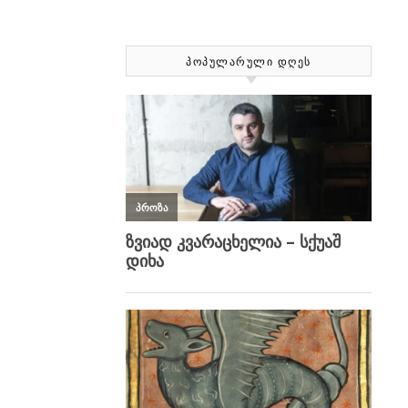
ᲞᲝᲞᲣᲚᲐᲠᲣᲚᲘ ᲓᲦᲔᲡ