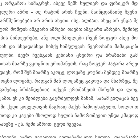
რც ორგანოს სიმაგრეს, ასევე ჩემს სულიერ და ფიზიკურ მდ
ელური აზრი – თუ რატომ არის ჩვენი, მაინცდამაინც ჩვენი
რწმუნოებები არ არის ასეთი. ისე, ალბათ, ასეც არ უნდა მ
ტომ მომდის ამგვარი აზრები თავში: ამგვარი აზრები, შემი
მპის მიმდევრები, ანუ ოლიმპიელები (ჩვენ ზოგჯერ ასეც მო
ს და სხვადასხვა სისქე-სიმჭლევის წვეროსანი მამაკაცე
ლნი. ბევრ ჩვენგანს კეხიანი ცხვირი და ბრაზიანი გამ
ბისას მხარზე ვკოცნით ერთმანეთს, რაც ზოგჯერ პატარა არე
ედავს, რომ შენ მხარზე აკოცე, ლოყაზე კოცნის შემდეგ მხარ
 კოცნი ლოყაზე, რადგან მან ლოყაზეც გაკოცა და მხარზეც, 
ვამებიც ბრძანდებით) თქვენ ერთმანეთს მხრებს და ლოყ
მთ. ეს კი შეიძლება გაგრძელდეს მანამ, სანამ ვიღაცას ხე
 ჩემი ქუდი ყოველთვის მაგრად მაქვს ჩამოფხატული, ხოლო 
საერთოდ კი კაცები მხოლოდ ხელის ჩამორთმევით უნდა კმაყ
ეზე – ეს, ჩემი აზრით, ცუდი ჩვევაა.
ებულნი ვართ ვეცადოთ ვილაპარაკოთ სუფთა, თავანკარ