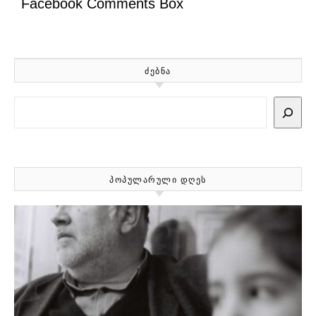
Facebook Comments Box
ᲫᲔᲑᲜᲐ
Search
ᲞᲝᲞᲣᲚᲐᲠᲣᲚᲘ ᲓᲦᲔᲡ