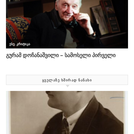
ᲧᲕᲔᲚᲐᲖᲔ ᲮᲨᲘᲠᲐᲓ ᲜᲐᲜᲐᲮᲘ