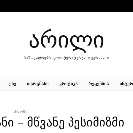
არილი
საზოგადოებრივ-ლიტერატურული ჟურნალი
ᲔᲡᲔ
ᲗᲐᲠᲒᲛᲐᲜᲘ
ᲙᲠᲘᲢᲘᲙᲐ
ᲠᲔᲪᲔᲜᲖᲘᲐ
ᲘᲜᲢᲔᲠ
ᲞᲠᲝᲖᲐ
ნი – მწვანე პესიმიზმი