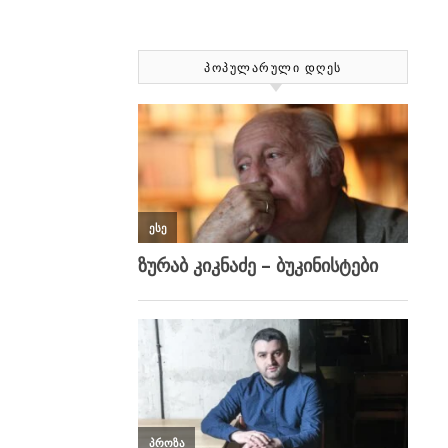
ᲞᲝᲞᲣᲚᲐᲠᲣᲚᲘ ᲓᲦᲔᲡ