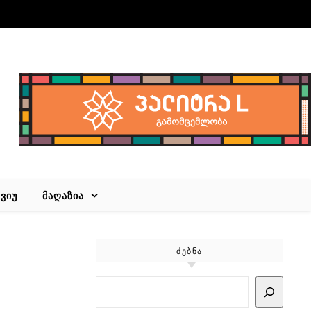
ᲕᲘᲣ
ᲛᲐᲦᲐᲖᲘᲐ
ᲫᲔᲑᲜᲐ
Search