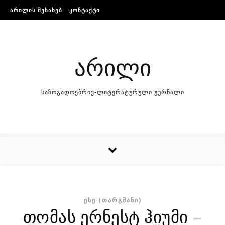
Skip to content
ᲐᲠᲘᲚᲘᲡ ᲨᲔᲡᲐᲮᲔᲑ
ᲙᲝᲜᲢᲐᲥᲢᲘ
არილი
საზოგადოებრივ-ლიტერატურული ჟურნალი
ᲔᲡᲔ (ᲗᲐᲠᲒᲛᲐᲜᲘ)
თომას ერნესტ ჰიუმი –