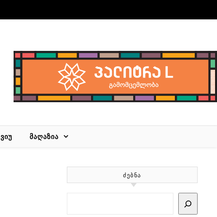
ᲕᲘᲣ
ᲛᲐᲦᲐᲖᲘᲐ
ᲫᲔᲑᲜᲐ
Search