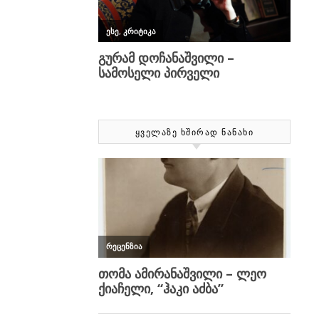
ᲧᲕᲔᲚᲐᲖᲔ ᲮᲨᲘᲠᲐᲓ ᲜᲐᲜᲐᲮᲘ