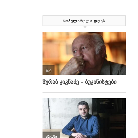
ᲞᲝᲞᲣᲚᲐᲠᲣᲚᲘ ᲓᲦᲔᲡ