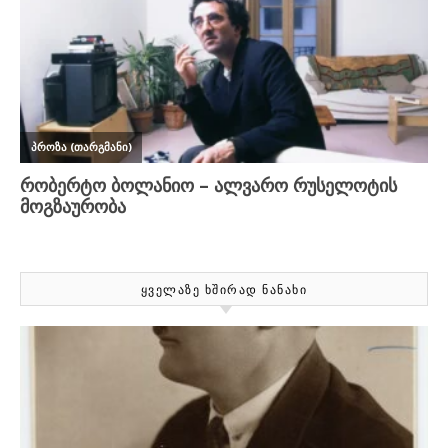
ᲧᲕᲔᲚᲐᲖᲔ ᲮᲨᲘᲠᲐᲓ ᲜᲐᲜᲐᲮᲘ