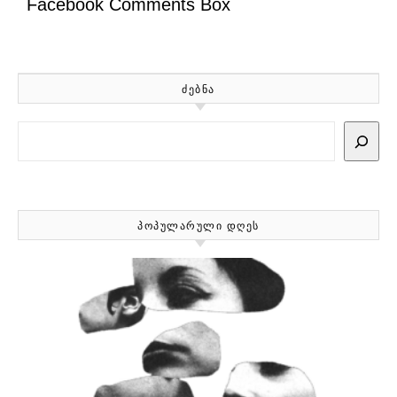
Facebook Comments Box
ᲫᲔᲑᲜᲐ
Search
ᲞᲝᲞᲣᲚᲐᲠᲣᲚᲘ ᲓᲦᲔᲡ