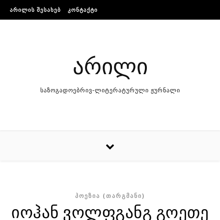
Skip to content
ᲐᲠᲘᲚᲘᲡ ᲨᲔᲡᲐᲮᲔᲑ
ᲙᲝᲜᲢᲐᲥᲢᲘ
არილი
საზოგადოებრივ-ლიტერატურული ჟურნალი
ᲞᲝᲔᲖᲘᲐ (ᲗᲐᲠᲒᲛᲐᲜᲘ)
იოჰან ვოლფგანგ გოეთე