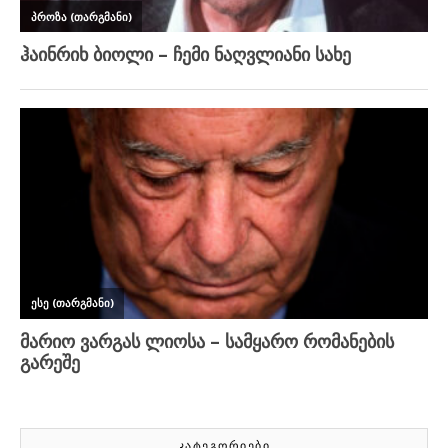
ᲙᲐᲢᲔᲒᲝᲠᲘᲔᲑᲘ