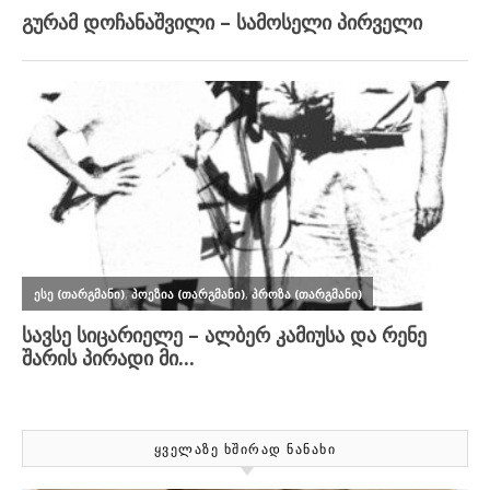
ᲧᲕᲔᲚᲐᲖᲔ ᲮᲨᲘᲠᲐᲓ ᲜᲐᲜᲐᲮᲘ