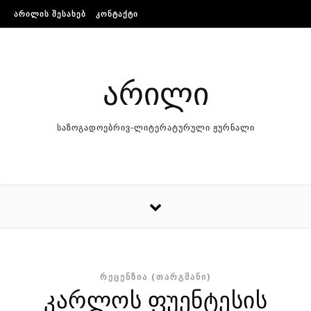
Skip to content
ᲐᲠᲘᲚᲘᲡ ᲨᲔᲡᲐᲮᲔᲑ
ᲙᲝᲜᲢᲐᲥᲢᲘ
არილი
საზოგადოებრივ-ლიტერატურული ჟურნალი
ᲠᲔᲪᲔᲜᲖᲘᲐ (ᲗᲐᲠᲒᲛᲐᲜᲘ)
კარლოს ფუენტესის