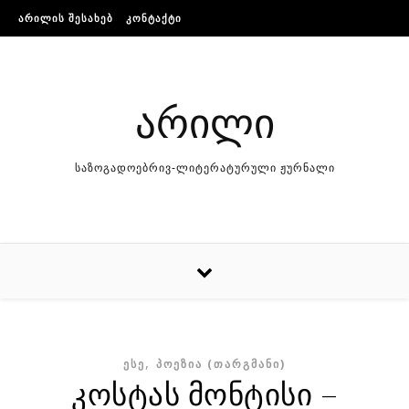
Skip to content
ᲐᲠᲘᲚᲘᲡ ᲨᲔᲡᲐᲮᲔᲑ
ᲙᲝᲜᲢᲐᲥᲢᲘ
არილი
საზოგადოებრივ-ლიტერატურული ჟურნალი
,
ᲔᲡᲔ
ᲞᲝᲔᲖᲘᲐ (ᲗᲐᲠᲒᲛᲐᲜᲘ)
კოსტას მონტისი –