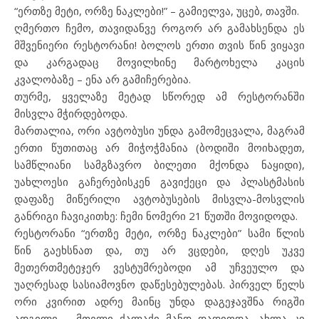
“ერთზე მეტი, ორზე ნაკლები!” – გამიელვა, უცებ, თავში.
ღმერთო ჩემო, თავიდანვე როგორ არ გამახსენდა ეს
მშვენიერი რესტორანი! ბოლოს ერთი თვის წინ ვიყავი
და კარგადაც მოვილხინე მარტოხელა კაცის
კვალობაზე – ენა არ გამიჩერებია.
თურმე, ყველაზე მეტად სწორედ ამ რესტორანში
მისვლა მჭირდებოდა.
მართალია, ორი ავტობუსი უნდა გამომეცვალა, მაგრამ
ერთი წუთითაც არ მიჭოჭმანია (ბოდიში მოიხადეთ,
სამწლიანი სამგზავრო ბილეთი მქონდა ნაყიდი),
უახლოესი გაჩერებისკენ გავიქეცი და პლასტმასის
დაფაზე მიწერილი ავტობუსების მისვლა-მოსვლის
განრიგი ჩავიკითხე: ჩემი ნომერი 21 წუთში მოვიდოდა.
რესტორანი “ერთზე მეტი, ორზე ნაკლები” სამი წლის
წინ გაეხსნათ და, თუ არ ვცდები, დღეს უკვე
მეთერთმეტეჯერ ვესტუმრებოდი ამ უჩვეულო და
უაღრესად სასიამოვნო დაწესებულებას. პირველ წელს
ორი კვირით ადრე მაინც უნდა დაგეჯავშნა რიგში
ადგილი – მთელი ქალაქი მანდ დადიოდა, ახლა კი