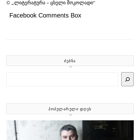
© „ლიტერატურა – ცხელი შოკოლადი“
Facebook Comments Box
ᲫᲔᲑᲜᲐ
Search
ᲞᲝᲞᲣᲚᲐᲠᲣᲚᲘ ᲓᲦᲔᲡ