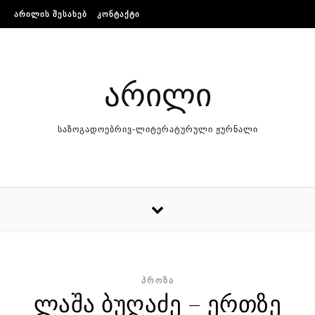
Skip to content
ᲐᲠᲘᲚᲘᲡ ᲨᲔᲡᲐᲮᲔᲑ
ᲙᲝᲜᲢᲐᲥᲢᲘ
არილი
საზოგადოებრივ-ლიტერატურული ჟურნალი
ᲞᲠᲝᲖᲐ
ლაშა ბუღაძე – ერთზე