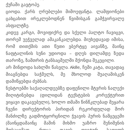
ქუჩაში გავტოპე.
ციოდა. ქარს ღრუბლები მიმოეფანტა. ლამფიონები
ცახცახით ირეკლებოდნენ წვიმისგან გამჭვირვალე
ასფალტზე.
კიდევ კარგი, მოვიფიქრე და სქელი პალტო ჩავიცვი,
თორემ უეჭველად ამაკანკალებდა. მიუხედავად იმისა,
რომ თითქმის ათი წუთი ვბერტყე აივანზე, მაინც
ნაფტალინის სუნი უდიოდა – დღეს დილამდე ზედა
თაროზე, ზამთრის ტანსაცმელში მქონდა შეკეცილი.
არ მინდოდა სახლში წასვლა. Akille, ჩემი კატა, თავადაც
მიაგნებდა საჭმელს, მე მხოლოდ შუაღამისკენ
დამიწყებდა ძებნას.
ნესტოებში საქაღალდეებზე დაფენილი მტვრის ნალექი
მიღიტინებდა (დილიდან ტექსტების კორექტურით
ვიყავი დაკავებული), ხოლო თმაში წინწკლებად მეყარა
ჩვენი დირექტორის პირიდან რეკორდულად შორ
მანძილზე გადმოტყორცნილი ჭვავის პურის ნამცეცემი
(მაინცდამაინც მაშინ მიხმო უაზრო შენიშვნის
მოსაცემად, როცა თავის დიეტურ სადილს