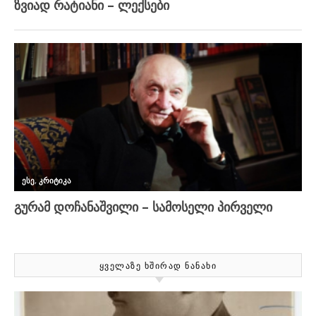
ᲧᲕᲔᲚᲐᲖᲔ ᲮᲨᲘᲠᲐᲓ ᲜᲐᲜᲐᲮᲘ