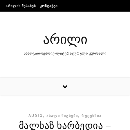
Skip to content
ᲐᲠᲘᲚᲘᲡ ᲨᲔᲡᲐᲮᲔᲑ
ᲙᲝᲜᲢᲐᲥᲢᲘ
არილი
საზოგადოებრივ-ლიტერატურული ჟურნალი
,
,
AUDIO
ᲐᲮᲐᲚᲘ ᲬᲘᲒᲜᲔᲑᲘ
ᲠᲔᲪᲔᲜᲖᲘᲐ
მალხაზ ხარბედია –