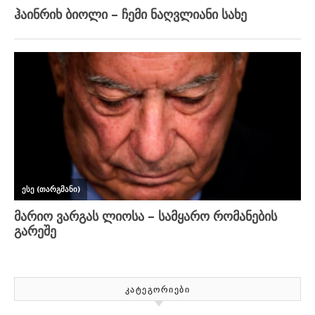
ᲙᲐᲢᲔᲒᲝᲠᲘᲔᲑᲘ