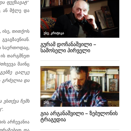
და ფუქსავატ“
 ან მჭლე და
, ისე, თითქოს
გვაგზავნიან.
ი საერთოდაც,
 ის თარგმნეთ
თხვევა მაინც
აგებზე ცალკე
ა გრძელია და
ა ვსთქვა ჩემს
“.
ბის არჩევანია
ფრაზებით და