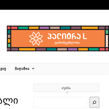
ᲕᲘᲣ
ᲛᲐᲦᲐᲖᲘᲐ
ᲫᲔᲑᲜᲐ
რალი
Search