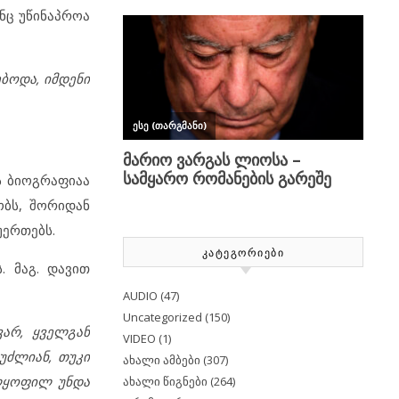
ინც უწინაპროა
ებოდა, იმდენი
ის ბიოგრაფიაა
ობს, შორიდან
უერთებს.
ᲙᲐᲢᲔᲒᲝᲠᲘᲔᲑᲘ
. მაგ. დავით
AUDIO
(47)
Uncategorized
(150)
ვარ, ყველგან
VIDEO
(1)
უძლიან, თუკი
ახალი ამბები
(307)
ელყოფილ უნდა
ახალი წიგნები
(264)