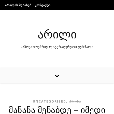
Skip to content
ᲐᲠᲘᲚᲘᲡ ᲨᲔᲡᲐᲮᲔᲑ
ᲙᲝᲜᲢᲐᲥᲢᲘ
არილი
საზოგადოებრივ-ლიტერატურული ჟურნალი
,
UNCATEGORIZED
ᲞᲠᲝᲖᲐ
მანანა მენაბდე – იმედი