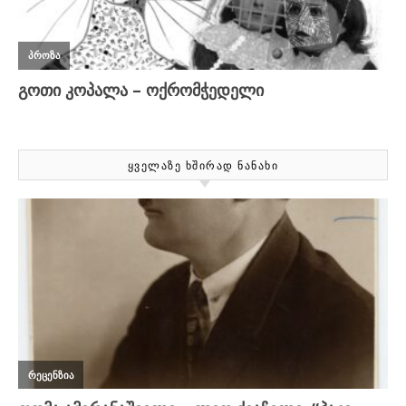
ᲧᲕᲔᲚᲐᲖᲔ ᲮᲨᲘᲠᲐᲓ ᲜᲐᲜᲐᲮᲘ