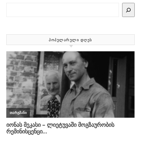
Search
ᲞᲝᲞᲣᲚᲐᲠᲣᲚᲘ ᲓᲦᲔᲡ