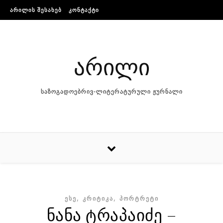
Skip to content
ᲐᲠᲘᲚᲘᲡ ᲨᲔᲡᲐᲮᲔᲑ
ᲙᲝᲜᲢᲐᲥᲢᲘ
არილი
საზოგადოებრივ-ლიტერატურული ჟურნალი
,
,
ᲔᲡᲔ
ᲙᲠᲘᲢᲘᲙᲐ
ᲞᲝᲠᲢᲠᲔᲢᲘ
ნანა ტრაპაიძე –