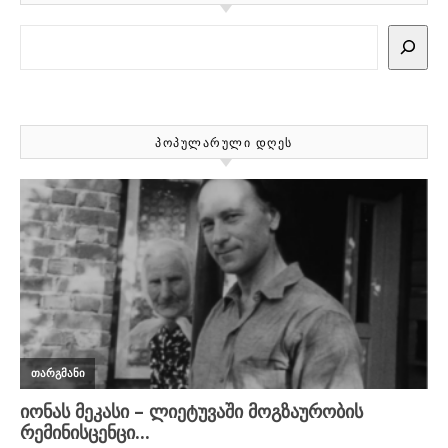
Search
ᲞᲝᲞᲣᲚᲐᲠᲣᲚᲘ ᲓᲦᲔᲡ