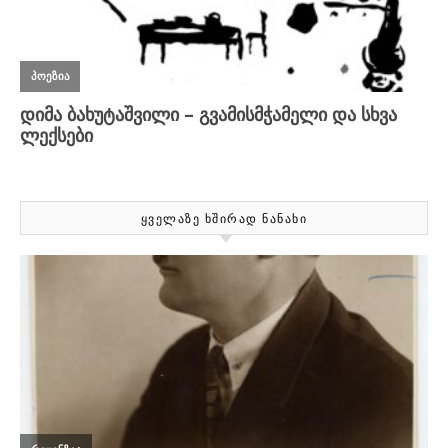
ᲧᲕᲔᲚᲐᲖᲔ ᲮᲨᲘᲠᲐᲓ ᲜᲐᲜᲐᲮᲘ