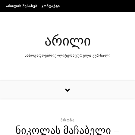
Skip to content
ᲐᲠᲘᲚᲘᲡ ᲨᲔᲡᲐᲮᲔᲑ
ᲙᲝᲜᲢᲐᲥᲢᲘ
არილი
საზოგადოებრივ-ლიტერატურული ჟურნალი
ᲞᲠᲝᲖᲐ
ნიკოლას მაჩაბელი –