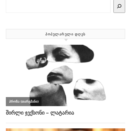
Search
ᲞᲝᲞᲣᲚᲐᲠᲣᲚᲘ ᲓᲦᲔᲡ