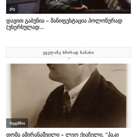
ᲧᲕᲔᲚᲐᲖᲔ ᲮᲨᲘᲠᲐᲓ ᲜᲐᲜᲐᲮᲘ