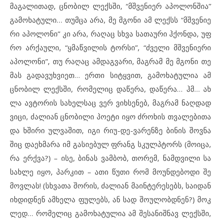
მა
გა
ლი
თად, ცნო
ბილ ლექ
ს
ში, “მშვე
ნი
ერ აპ
ო
ლონ
შია”
გა
მო
ხა
ტუ
ლი… თუმ
ცა არა, მე მგო
ნი ამ ლექსს “მშვე
ნი
ე
რი აპ
ო
ლო
ნი” კი არა, რა
ღაც სხვა სა
თა
უ
რი ჰქონ
და, უფ
რო არ
ქა
უ
ლი, “ყმაწ
ვი
ლის ტორ
სი”, “ძვე
ლი მშვე
ნი
ე
რი
აპ
ო
ლო
ნი”, თუ რა
ღაც ამ
დაგ
ვა
რი, მაგ
რამ მე მგო
ნი თე
მას გა
და
ვუხ
ვი
ეთ… ერ
თი სიტყ
ვით, გა
მო
ხა
ტუ
ლია ამ
ცნო
ბილ ლექ
ს
ში, რო
მე
ლიც და
წე
რა, და
წე
რა… ჰმ… ახ
ლა ავ
ტო
რის სა
ხელ
საც ვერ ვიხ
სე
ნებ, მაგ
რამ ნაღ
დად
ვი
ცი, ძა
ლი
ან ცნო
ბი
ლი პო
ე
ტი იყო ძრო
ხის თვა
ლე
ბი
თა
და ხში
რი ულ
ვა
შით, იგი რიუ-დე-ვა
რენ
ზე ბი
ნის შოვ
ნა
შიც და
ეხ
მა
რა იმ გა
სი
ე
ბულ ფრანგ სკულ
პ
ტორს (მო
ი
ცა,
რა ერქ
ვა?) – ისე, ბი
ნას ვამ
ბობ, თო
რემ, ნამ
დ
ვი
ლი სა
სახ
ლე იყო, პარ
კით – ათი წუ
თი რომ მო
უნ
დე
ბო
დი შე
მოვ
ლას! (სხვა
თა შო
რის, ძა
ლი
ან მა
ინ
ტე
რე
სებს, სა
ი
დან
იხ
დიდ
ნენ ამ
ხე
ლა ფუ
ლებს, ან სად შო
უ
ლობ
დ
ნენ?) მოკ
ლედ… რო
მე
ლიც გა
მო
ხა
ტუ
ლია ამ შე
სა
ნიშ
ნავ ლექ
ს
ში,