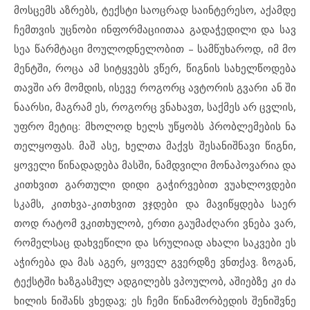
მოს
ცემს აზ
რებს, ტექ
ს
ტი სა
ოც
რად სა
ინ
ტე
რე
სო, აქ
ამ
დე
ჩემ
თ
ვის უც
ნო
ბი ინ
ფორ
მა
ცი
ი
თაა გა
და
ჭე
დი
ლი და სავ
სეა წარ
მ
ტა
ცი მო
უ
ლოდ
ნე
ლო
ბით – სამ
წუ
ხა
როდ, იმ მო
მენ
ტ
ში, რო
ცა ამ სიტყ
ვებს ვწერ, წიგ
ნის სა
ხელ
წო
დე
ბა
თავ
ში არ მომ
დის, ის
ე
ვე რო
გორც ავ
ტო
რის გვა
რი ან ში
ნა
არ
სი, მაგ
რამ ეს, რო
გორც ვნა
ხავთ, საქ
მეს არ ცვლის,
უფ
რო მე
ტიც: მხო
ლოდ ხელს უწ
ყობს პრობ
ლე
მე
ბის ნა
თელ
ყო
ფას. მაშ ასე, ხელ
თა მაქვს შე
სა
ნიშ
ნა
ვი წიგ
ნი,
ყო
ვე
ლი წი
ნა
და
დე
ბა მას
ში, ნამ
დ
ვი
ლი მო
ნა
პო
ვა
რია და
კითხ
ვით გარ
თუ
ლი დი
დი გა
ჭირ
ვე
ბით ვუ
ახ
ლოვ
დე
ბი
სკამს, კითხ
ვა-კითხ
ვით ვჯდე
ბი და მა
ვიწყ
დე
ბა სა
ერ
თოდ რა
ტომ ვკითხუ
ლობ, ერ
თი გა
უ
მაძღა
რი ვნე
ბა ვარ,
რო
მელ
საც დახ
ვე
წი
ლი და სრუ
ლი
ად ახ
ა
ლი საკ
ვე
ბი ეს
ა
ჭი
რე
ბა და მას აგ
ერ, ყო
ველ გვერ
დ
ზე ვნთქავ. ზო
გან,
ტექ
ს
ტ
ში ხაზ
გას
მულ ად
გი
ლებს ვპო
უ
ლობ, აშ
ი
ებ
ზე კი ძა
ხი
ლის ნი
შანს ვხე
დავ; ეს ჩე
მი წი
ნა
მორ
ბე
დის შე
ნიშ
ვ
ნე