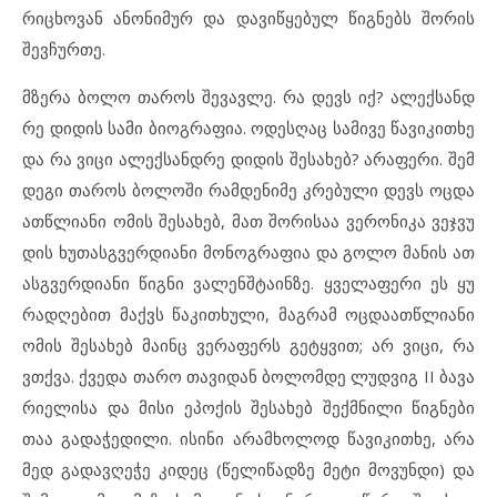
რიცხო
ვან ან
ო
ნი
მურ და და
ვიწყე
ბულ წიგ
ნებს შო
რის
შევ
ჩურ
თე.
მზე
რა ბო
ლო თა
როს შე
ვავ
ლე. რა დევს იქ? ალ
ექ
სან
დ
რე დი
დის სა
მი ბი
ოგ
რა
ფია. ოდ
ეს
ღაც სა
მი
ვე წა
ვი
კითხე
და რა ვი
ცი ალ
ექ
სან
დ
რე დი
დის შე
სა
ხებ? არ
ა
ფე
რი. შემ
დე
გი თა
როს ბო
ლო
ში რამ
დე
ნი
მე კრე
ბუ
ლი დევს ოც
და
ათ
წ
ლი
ა
ნი ომ
ის შე
სა
ხებ, მათ შო
რი
საა ვე
რო
ნი
კა ვეჯ
ვუ
დის ხუ
თას
გ
ვერ
დი
ა
ნი მო
ნოგ
რა
ფია და გო
ლო მა
ნის ათ
ას
გ
ვერ
დი
ა
ნი წიგ
ნი ვა
ლენ
შ
ტა
ინ
ზე. ყვე
ლა
ფე
რი ეს ყუ
რად
ღე
ბით მაქვს წა
კითხუ
ლი, მაგ
რამ ოც
და
ათ
წ
ლი
ა
ნი
ომ
ის შე
სა
ხებ მა
ინც ვე
რა
ფერს გეტყ
ვით; არ ვი
ცი, რა
ვთქვა. ქვე
და თა
რო თა
ვი
დან ბო
ლომ
დე ლუდ
ვიგ
II
ბა
ვა
რი
ე
ლი
სა და მი
სი ეპ
ო
ქის შე
სა
ხებ შექ
მ
ნი
ლი წიგ
ნე
ბი
თაა გა
და
ჭე
დი
ლი. ის
ი
ნი არ
ამ
ხო
ლოდ წა
ვი
კითხე, არ
ა
მედ გა
დავღე
ჭე კი
დეც (წე
ლი
წად
ზე მე
ტი მო
ვუნ
დი) და