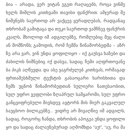
ბია – არ
ა
და, ვერ ვი
ტან ეგ
ეთ რა
ღა
ცებს, რო
ცა ვინ
მე
ხელს მიშ
ლის კითხ
ვა
ში თა
ვი
სი ფან
ქ
რით. ამ
ჯე
რად შე
ნიშ
ვ
ნებს სა
ერ
თოდ არ ვაქ
ცევ ყუ
რად
ღე
ბას, რად
გა
ნაც
თხრო
ბამ გა
მი
ტა
ცა და თუ
კი სა
ერ
თოდ ვამ
ჩ
ნევ ფან
ქ
რის
კვალს, მხო
ლოდ იმ ად
გი
ლებ
ზე, რომ
ლე
ბიც მეც ძა
ლი
ან მომ
წონს; გა
მო
დის, რომ ჩემ
მა წი
ნა
მორ
ბედ
მა – აზრ
ზე არა ვარ, ვინ უნ
და ყო
ფი
ლი
ყო – იქ გა
უს
ვა ხა
ზე
ბი და
ძა
ხი
ლის ნიშ
ნე
ბიც იქ დას
ვა, სა
დაც ჩე
მი აღფ
რ
თო
ვა
ნე
ბა პიკს აღ
წევ
და. და ასე ვაგ
რ
ძე
ლებ კითხ
ვას, ორ
მა
გად
ფრთა
შეს
ხ
მუ
ლი ტექ
ს
ტის გა
სა
ო
ცა
რი ხა
რის
ხი
თა და
ჩემს უც
ნობ წი
ნა
მორ
ბედ
თან სუ
ლი
ე
რი ნა
თე
სა
ო
ბით,
სულ უფ
რო ვეფ
ლო
ბი ზღაპ
რულ სამ
ყა
რო
ში, სულ უფ
რო
გან
ც
ვიფ
რე
ბუ
ლი მივ
ს
დევ ავ
ტორს მის მი
ერ გაკ
ვა
ლულ
სა
უცხოო ბი
ლი
კებ
ზე… ვიდ
რე არ მი
ვაღ
წიე იმ ად
გილს,
სა
დაც, რო
გორც ჩან
და, თხრო
ბის აპ
ო
გეა უნ
და ყო
ფი
ლი
ყო და სა
დაც ძა
ლა
უ
ნე
ბუ
რად აღ
მომ
ხ
და “აუ!”, “აუ, რა მა