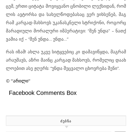
ცემ, ერ
თი ცი
ტა
ტა მო
ვიყ
ვა
ნო ცნო
ბი
ლი ლექ
სი
დან, რომ
ლის ავ
ტორ
სა და სა
ხელ
წო
დე
ბა
საც ვერ ვიხ
სე
ნებ, მაგ
რამ კარ
გად მახ
სოვს უკ
ა
ნას
კ
ნე
ლი სტრი
ქო
ნი, რო
გორც
მა
რა
დი
უ
ლი მო
რა
ლუ
რი იმ
პე
რა
ტი
ვი: “შენ უნ
და” – ნათ
ქ
ვა
მია იქ – “შენ უნ
და… უნ
და…”
რას იზ
ამ! ახ
ლა უკ
ვე სიტყ
ვე
ბიც კი და
მა
ვიწყ
და, მაგ
რამ
არ
ა
უ
შავს, აზ
რი მა
ინც კარ
გად მახ
სოვს, რო
მე
ლიც და
ახ
ლო
ე
ბით ასე ჟღერს: “უნ
და შეც
ვა
ლო ცხოვ
რე
ბა შე
ნი”.
©
”არილი”
Facebook Comments Box
ᲫᲔᲑᲜᲐ