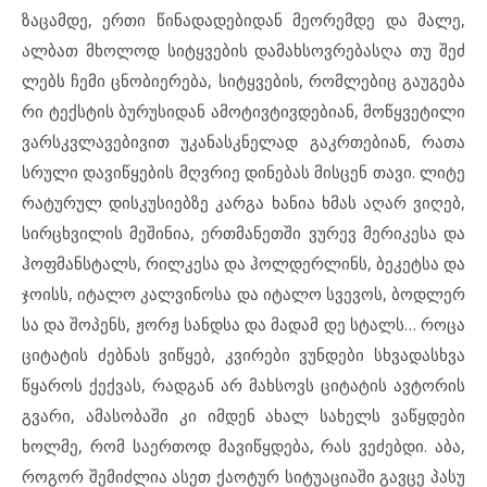
ზა
ცამ
დე, ერ
თი წი
ნა
და
დე
ბი
დან მე
ო
რემ
დე და მა
ლე,
ალ
ბათ მხო
ლოდ სიტყ
ვე
ბის და
მახ
სოვ
რე
ბას
ღა თუ შეძ
ლებს ჩე
მი ცნო
ბი
ე
რე
ბა, სიტყ
ვე
ბის, რომ
ლე
ბიც გა
უ
გე
ბა
რი ტექ
ს
ტის ბუ
რუ
სი
დან ამ
ო
ტივ
ტივ
დე
ბი
ან, მოწყ
ვე
ტი
ლი
ვარ
ს
კ
ვ
ლა
ვე
ბი
ვით უკ
ა
ნას
კ
ნე
ლად გაკ
რ
თე
ბი
ან, რა
თა
სრუ
ლი და
ვიწყე
ბის მღვრიე დი
ნე
ბას მის
ცენ თა
ვი. ლი
ტე
რა
ტუ
რულ დის
კუ
სი
ებ
ზე კარ
გა ხა
ნია ხმას აღ
არ ვი
ღებ,
სირ
ცხ
ვი
ლის მე
ში
ნია, ერთ
მა
ნეთ
ში ვუ
რევ მე
რი
კე
სა და
ჰოფ
მან
ს
ტალს, რილ
კე
სა და ჰოლ
დერ
ლინს, ბე
კეტ
სა და
ჯო
ისს, იტ
ა
ლო კალ
ვი
ნო
სა და იტ
ა
ლო სვე
ვოს, ბოდ
ლერ
სა და შო
პენს, ჟორჟ სან
დ
სა და მა
დამ დე სტალს… რო
ცა
ცი
ტა
ტის ძებ
ნას ვიწყებ, კვი
რე
ბი ვუნ
დე
ბი სხვა
დას
ხ
ვა
წყა
როს ქექ
ვას, რად
გან არ მახ
სოვს ცი
ტა
ტის ავ
ტო
რის
გვა
რი, ამ
ა
სო
ბა
ში კი იმ
დენ ახ
ალ სა
ხელს ვაწყ
დე
ბი
ხოლ
მე, რომ სა
ერ
თოდ მა
ვიწყ
დე
ბა, რას ვე
ძებ
დი. აბა,
რო
გორ შე
მიძ
ლია ას
ეთ ქა
ო
ტურ სი
ტუ
ა
ცი
ა
ში გავ
ცე პა
სუ