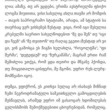
ლია; ამ
ა
ზე, თუ არ ვცდე
ბი, ერთ
მა ავს
ტ
რი
ელ
მა ფსი
ქო
ლოგ
მა მი
უ
თი
თა, ვი
სი სა
ხე
ლიც ახ
ლა თავ
ში არ მომ
დის
– თა
ვის საპ
როგ
რა
მო სტა
ტი
ა
ში, არ
ა
და, ამ სტა
ტი
ის სა
თა
ურ
საც ვერ ვიხ
სე
ნებ ზუს
ტად. ვი
ცი, რომ იგი შე
სუ
ლია
კრე
ბულ
ში სა
ერ
თო სა
ხელ
წო
დე
ბით “მე და შენ” თუ “იგი
და ჩვენ” ან “მე თვი
თონ” თუ რა
ღაც ეგ
ე
თი (ზუს
ტად არ ვი
ცი, ვინ გა
მოს
ცა ეს წიგ
ნი ხე
ლახ
ლა, “რო
ვოლ
ტ
მა”, “ფი
შერ
მა”, “დე
ტე
ფა
უმ” თუ “ზურ
კამ
პ
მა”, მაგ
რამ ერ
თი რამ
შე
მიძ
ლია ვთქვა, რომ ყდა თეთ
რი და მწვა
ნე ჰქონ
და,
თუ მოყ
ვი
თა
ლო-ცის
ფე
რი, მე მგო
ნი, უფ
რო რუხ-ლურჯ-
მომ
წ
ვა
ნო იყო).
თუმ
ცა, ვფიქ
რობ, ეს კითხ
ვა სუ
ლაც არ ის
ა
ხავს მიზ
ნად
ჩე
მი ნევ
როდ
რა
მა
ტუ
ლი სამ
კითხ
ვე
ლო გა
მოც
დი
ლე
ბის
შეს
წავ
ლას, არ
ა
მედ უფ
რო იმ გა
სა
ო
ცარ ხდო
მი
ლე
ბას
გუ
ლის
ხ
მობს შე
მოქ
მე
დე
ბი
თი ცხოვ
რე
ბი
დან, რო
მე
ლიც,