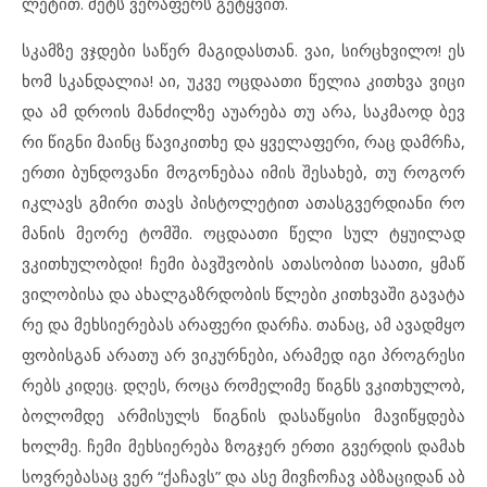
ლე
ტით. მეტს ვე
რა
ფერს გეტყ
ვით.
სკამ
ზე ვჯდე
ბი სა
წერ მა
გი
დას
თან. ვაი, სირ
ცხ
ვი
ლო! ეს
ხომ სკან
და
ლია! აი, უკ
ვე ოც
და
ა
თი წე
ლია კითხ
ვა ვი
ცი
და ამ დრო
ის მან
ძილ
ზე აუარ
ე
ბა თუ არა, საკ
მა
ოდ ბევ
რი წიგ
ნი მა
ინც წა
ვი
კითხე და ყვე
ლა
ფე
რი, რაც დამ
რ
ჩა,
ერ
თი ბუნ
დო
ვა
ნი მო
გო
ნე
ბაა იმ
ის შე
სა
ხებ, თუ რო
გორ
იკ
ლავს გმი
რი თავს პის
ტო
ლე
ტით ათ
ას
გ
ვერ
დი
ა
ნი რო
მა
ნის მე
ო
რე ტომ
ში. ოც
და
ა
თი წე
ლი სულ ტყუ
ი
ლად
ვკითხუ
ლობ
დი!
ჩე
მი ბავ
შ
ვო
ბის ათ
ა
სო
ბით სა
ა
თი, ყმაწ
ვი
ლო
ბი
სა და ახ
ალ
გაზ
რ
დო
ბის წლე
ბი კითხ
ვა
ში გა
ვა
ტა
რე და მეხ
სი
ე
რე
ბას არ
ა
ფე
რი დარ
ჩა. თა
ნაც, ამ ავ
ად
მ
ყო
ფო
ბის
გან არ
ა
თუ არ ვი
კურ
ნე
ბი, არ
ა
მედ იგი პროგ
რე
სი
რებს კი
დეც. დღეს, რო
ცა რო
მე
ლი
მე წიგნს ვკითხუ
ლობ,
ბო
ლომ
დე არ
მი
სულს წიგ
ნის და
საწყი
სი მა
ვიწყ
დე
ბა
ხოლ
მე. ჩე
მი მეხ
სი
ე
რე
ბა ზოგ
ჯერ ერ
თი გვერ
დის და
მახ
სოვ
რე
ბა
საც ვერ “ქა
ჩავს” და ასე მივ
ჩო
ჩავ აბ
ზა
ცი
დან აბ