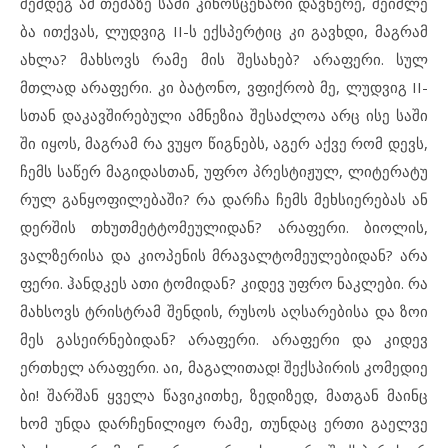
შემ
დეგ ამ თე
მა
ზე სა
მი კი
ნოს
ცე
ნა
რი დავ
წე
რე, შე
იძ
ლე
ბა ითქ
ვას, ლუდ
ვიგ
II
-ს ექს
პერ
ტიც კი გავ
ხ
დი, მაგ
რამ
ახ
ლა? მახ
სოვს რა
მე მის შე
სა
ხებ? არ
ა
ფე
რი. სულ
მთლად არ
ა
ფე
რი. კი ბა
ტო
ნო, ვფიქ
რობ მე, ლუდ
ვიგ
II
-
სთან და
კავ
ში
რე
ბუ
ლი ამ
ნე
ზია შე
საძ
ლოა არც ისე სა
ში
ში იყ
ოს, მაგ
რამ რა ვუ
ყო წიგ
ნებს, აგ
ერ აქ
ვე რომ დევს,
ჩემს სა
წერ მა
გი
დას
თან, უფ
რო პრეს
ტი
ჟულ, ლი
ტე
რა
ტუ
რულ გან
ყო
ფი
ლე
ბა
ში? რა დარ
ჩა ჩემს მეხ
სი
ე
რე
ბას ან
დერ
შის თხუთ
მეტ
ტო
მე
უ
ლი
დან? არ
ა
ფე
რი. ბი
ო
ლის,
ვალ
ზე
რი
სა და კი
ო
პე
ნის მრა
ვალ
ტო
მე
უ
ლე
ბი
დან? არ
ა
ფე
რი. ჰან
დ
კეს ათი ტო
მი
დან? კი
დევ უფ
რო ნაკ
ლე
ბი. რა
მახ
სოვს ტრის
ტ
რამ შენ
დის, რუ
სოს აღ
სა
რე
ბი
სა და ზო
ი
მეს გა
სე
ირ
ნე
ბი
დან? არ
ა
ფე
რი. არ
ა
ფე
რი და კი
დევ
ერთხელ არ
ა
ფე
რი. აი, მა
გა
ლი
თად! შექ
ს
პი
რის კო
მე
დი
ე
ბი! შარ
შან ყვე
ლა წა
ვი
კითხე, ზე
დი
ზედ, მათ
გან მა
ინც
ხომ უნ
და დარ
ჩე
ნი
ლი
ყო რა
მე, თუნ
დაც ერ
თი გა
ელ
ვე