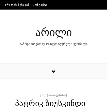
Skip to content
ᲐᲠᲘᲚᲘᲡ ᲨᲔᲡᲐᲮᲔᲑ
ᲙᲝᲜᲢᲐᲥᲢᲘ
არილი
საზოგადოებრივ-ლიტერატურული ჟურნალი
ᲔᲡᲔ (ᲗᲐᲠᲒᲛᲐᲜᲘ)
პატრიკ ზიუსკინდი –