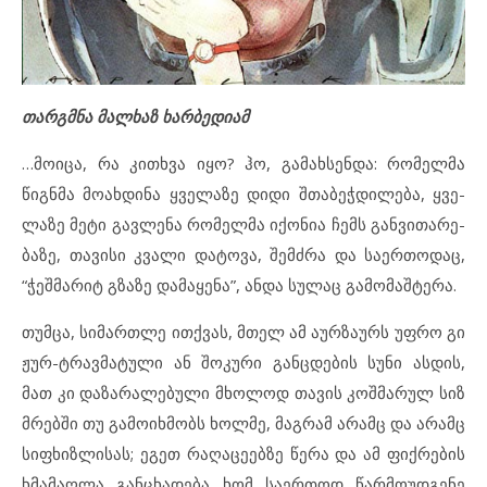
თარგმნა მალხაზ ხარბედიამ
…მო­ი­ცა, რა კითხ­ვა იყო? ჰო, გა­მახ­სენ­და: რო­მელ­მა
წიგ­ნ­მა მო­ახ­დი­ნა ყვე­ლა­ზე დი­დი შთა­ბეჭ­დი­ლე­ბა, ყვე­
ლა­ზე მე­ტი გავ­ლე­ნა რო­მელ­მა იქ­ო­ნია ჩემს გან­ვი­თა­რე­
ბა­ზე, თა­ვი­სი კვა­ლი და­ტო­ვა, შემ­ძ­რა და სა­ერ­თო­დაც,
“ჭეშ­მა­რიტ გზა­ზე და­მა­ყე­ნა”, ან­და სუ­ლაც გა­მო­მაშ­ტე­რა.
თუმ
ცა, სი
მარ
თ
ლე ითქ
ვას, მთელ ამ აურ
ზა
ურს უფ
რო გი
ჟურ-ტრავ
მა
ტუ
ლი ან შო
კუ
რი გან
ც
დე
ბის სუ
ნი ას
დის,
მათ კი და
ზა
რა
ლე
ბუ
ლი მხო
ლოდ თა
ვის კოშ
მა
რულ სიზ
მ
რებ
ში თუ გა
მო
იხ
მობს ხოლ
მე, მაგ
რამ არ
ამც და არ
ამც
სიფხიზ
ლი
სას; ეგ
ეთ რა
ღა
ცე
ებ
ზე წე
რა და ამ ფიქ
რე
ბის
ხმა
მაღ
ლა გან
ცხა
დე
ბა ხომ სა
ერ
თოდ წარ
მო
უდ
გე
ნე