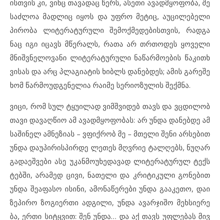
ის
თ
ვის კი, ვინც თა
ვა
დაც წერს, ას
ე
თი ავ
ად
მ
ყო
ფო
ბა, შე
საძ
ლოა მად
ლიც იყ
ოს და უფ
რო მე
ტიც, აუც
ი
ლე
ბე
ლი
პი
რო
ბა ლი
ტე
რა
ტუ
რუ
ლი შე
მოქ
მე
დე
ბის
თ
ვის, რად
გა
ნაც იგი იც
ავს მწე
რალს, რა
თა არ თრთო
დეს ყო
ვე
ლი
მნიშ
ვ
ნე
ლო
ვა
ნი ლი
ტე
რა
ტუ
რუ
ლი ნა
წარ
მო
ე
ბის წა
კითხ
ვი
სას და არც პლა
გი
ა
ტის ხიბლს და
ნებ
დეს; ამ
ის გა
რე
შე
ხომ წარ
მო
უდ
გე
ნე
ლია რა
ი
მე სე
რი
ო
ზუ
ლის შექ
მ
ნა.
ვი
ცი, რომ სულ ტყუ
ი
ლად ვიმ
შ
ვი
დებ თავს და ვცდი
ლობ
თა
ვი და
ვაღ
წიო ამ ავ
ად
მ
ყო
ფო
ბას: არ უნ
და და
ნებ
დე ამ
სა
ში
ნელ ამ
ნე
ზი
ას – ვფიქ
რობ მე – მთე
ლი შე
ნი არ
სე
ბით
უნ
და და
უ
პი
რის
პირ
დე ლე
თეს მღვრიე ტალ
ღებს, ნუ
ღარ
გა
და
ეშ
ვე
ბი ასე უკ
ან
მო
უ
ხე
და
ვად ლი
ტე
რა
ტუ
რულ ტექ
ს
ტებ
ში, არ
ა
მედ ცი
ვი, ნა
თე
ლი და კრი
ტი
კუ
ლი გო
ნე
ბით
უნ
და შე
ა
ფა
სო ის
ი
ნი, ამ
ო
ნა
წე
რე
ბი უნ
და გა
ა
კე
თო, და
ი
ზე
პი
რო ზო
გი
ერ
თი ად
გი
ლი, უნ
და ავ
არ
ჯი
შო მეხ
სი
ე
რე
ბა, ერ
თი სიტყ
ვით: შენ უნ
და… და აქ თავს უფ
ლე
ბას მივ