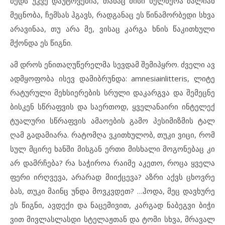
ბედს უკ
ვე და
უ
ტო
ვე
ბია, თა
ნაც მი
სი ხელ
წე
რა ძა
ლი
ან
მეც
ნო
ბა, ჩემ
სას ჰგავს, რად
გა
ნაც ეს წი
ნა
მორ
ბე
დი სხვა
არ
ა
ვი
ნაა, თუ არა მე, ვი
საც კარ
გა ხნის წა
კითხუ
ლი
მქონ
და ეს წიგ
ნი.
ამ დროს ენ
ი
თა
ღუ
წე
რელ
მა სევ
დამ შე
მიპყ
რო. ძვე
ლი ავ
ად
მ
ყო
ფო
ბა ის
ევ და
მიბ
რუნ
და:
amnesiainlitteris
, ლი
ტე
რა
ტუ
რუ
ლი მეხ
სი
ე
რე
ბის სრუ
ლი და
კარ
გ
ვა და შე
მეც
ნე
ბის
კენ სწრაფ
ვის და სა
ერ
თოდ, ყვე
ლა
ნა
ი
რი ინ
ტე
ლექ
ტუ
ა
ლუ
რი სწრაფ
ვის ამ
ა
ო
ე
ბის გა
მო პე
სი
მიზ
მის ტალ
ღამ გა
და
მი
ა
რა. რა
ტომ
ღა ვკითხუ
ლობ, თუ
კი ვი
ცი, რომ
სულ მცი
რე ხან
ში მის
გან ერ
თი მის
ხა
ლი მო
გო
ნე
ბაც კი
არ დამ
რ
ჩე
ბა? რა სა
ჭი
როა რა
ი
მე აკ
ე
თო, რო
ცა ყვე
ლა
ფე
რი ირღ
ვე
ვა, არ
ა
რად მი
იქ
ცე
ვა? აზ
რი აქვს ცხოვ
რე
ბას, თუ
კი მა
ინც უნ
და მოვ
კ
ვ
დეთ? …ჰო
და, მეც დავ
ხუ
რე
ეს წიგ
ნი, ავ
დე
ქი და ნა
ცე
მი
ვით, კარ
გად ნა
ბეგ
ვი ბი
ჭი
ვით მივ
ლას
ლას
დი სტე
ლაჟ
თან და ტო
მი სხვა, მრა
ვალ