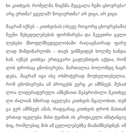
ხი კითხ
ვას: რო
მელ
მა წიგ
ნ
მა შეც
ვა
ლა ჩე
მი ცხოვ
რე
ბა?
არც ერთ
მა? ყვე
ლამ? ზო
გი
ერ
თ
მა? არ ვი
ცი, არ ვი
ცი.
მაგ
რამ იქ
ნებ – კითხ
ვი
სას (ის
ე
ვე რო
გორც ცხოვ
რე
ბა
ში)
ჩვე
ნი შე
ხე
დუ
ლე
ბე
ბის ფორ
მი
რე
ბა და მკვეთ
რი ცვლი
ლე
ბე
ბი მსოფ
ლ
მ
ხედ
ვე
ლო
ბა
ში რა
ღაც
ნა
ი
რად ფა
რუ
ლად მიმ
დი
ნა
რე
ობს – თავს ვიმ
შ
ვი
დებ ხოლ
მე ხან
და
ხან. იქ
ნებ კითხ
ვა ერთ
გ
ვა
რი გაჟ
ღენ
თ
ვის აქ
ტია, რომ
ლის დრო
საც ცნო
ბი
ე
რე
ბა, მარ
თა
ლია ბო
ლომ
დე ნაყ
რ
დე
ბა, მაგ
რამ იგი ისე ოს
მო
ტუ
რად მო
უ
ხელ
თე
ბე
ლია,
რომ ცნო
ბი
ე
რე
ბა ამ პრო
ცესს ვერც კი ამჩ
ნევს. შე
საძ
ლოა ლი
ტე
რა
ტუ
რუ
ლი ამ
ნე
ზი
ით შეპყ
რო
ბი
ლი მკითხ
ვე
ლი ძა
ლი
ან ხში
რად იცვ
ლე
ბა კითხ
ვის წყა
ლო
ბით, თუმ
ცა ვერ ამჩ
ნევს ამ
ას, რად
გა
ნაც კითხ
ვის დროს მას
თან
ერ
თად იცვ
ლე
ბა მი
სი ტვი
ნის ის კრი
ტი
კუ
ლი ინს
ტან
ცი
ე
ბიც, რომ
ლე
ბიც მის ამ ცვლი
ლე
ბებ
ზე მი
ა
ნიშ
ნებ
დ
ნენ. იმ