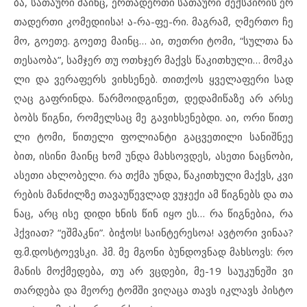
ბა, სა
თა
უ
რი მა
ინც, ერ
თა
დერ
თი სა
თა
უ
რი შექ
ს
პი
რის ერ
თა
დერ
თი კო
მე
დი
ი
სა! ა-რა-ფე-რი. მაგ
რამ, ღმერ
თო ჩე
მო, გო
ე
თე. გო
ე
თე მა
ინც… აი, თეთ
რი ტო
მი, “სულ
თა ნა
თე
სა
ო
ბა”, სამ
ჯერ თუ ოთხ
ჯერ მაქვს წა
კითხუ
ლი… მომ
კა
ლი და ვე
რა
ფერს ვიხ
სე
ნებ. თით
ქოს ყვე
ლა
ფე
რი სად
ღაც გაფ
რინ
და. წარ
მო
იდ
გი
ნეთ, დე
და
მი
წა
ზე არ არ
სე
ბობს წიგ
ნი, რო
მელ
საც მე გა
ვიხ
სე
ნებ
დი. აი, ორი წი
თე
ლი ტო
მი, წი
თე
ლი ფო
ლი
ან
ტი გაც
ვე
თი
ლი სა
ნიშ
ნე
ე
ბით, ის
ი
ნი მა
ინც ხომ უნ
და მახ
სოვ
დეს, ას
ე
თი ნაც
ნო
ბი,
ას
ე
თი ახ
ლო
ბე
ლი. რა თქმა უნ
და, წა
კითხუ
ლი მაქვს, კვი
რე
ბის მან
ძილ
ზე თა
ვა
უ
წევ
ლად ვუ
ჯე
ქი ამ წიგ
ნებს და თა
ნაც, არც ისე დი
დი ხნის წინ იყო ეს… რა წიგ
ნე
ბია, რა
ჰქვი
ათ? “ეშ
მაკ
ნი”. ბი
ჭოს! სა
ინ
ტე
რე
სოა! ავ
ტო
რი ვი
ნაა?
ფ.მ.დოს
ტო
ევ
ს
კი. ჰმ. მე მგო
ნი ბუნ
დოვ
ნად მახ
სოვს: რო
მა
ნის მოქ
მე
დე
ბა, თუ არ ვცდე
ბი, მე-19 სა
უ
კუ
ნე
ში ვი
თარ
დე
ბა და მე
ო
რე ტომ
ში ვი
ღა
ცა თავს იკ
ლავს პის
ტო