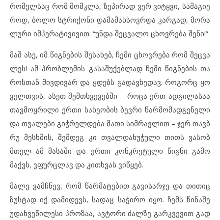
რო
მელ
საც რომ მომ
კ
ლა, ზე
პი
რად ვერ ვიტყ
ვი, სა
მა
გი
ე
როდ, ბო
ლო სტრი
ქო
ნი და
მა
მახ
სოვ
რ
და კარ
გად, მო
რა
ლუ
რი იმ
პე
რა
ტი
ვი
ვით: “უნ
და შეც
ვა
ლო ცხოვ
რე
ბა შე
ნი!”
მაშ ასე, იმ წიგ
ნე
ბის შე
სა
ხებ, ჩე
მი ცხოვ
რე
ბა რომ შეც
ვა
ლეს! ამ პრობ
ლე
მის გა
სა
შუ
ქებ
ლად ჩე
მი წიგ
ნე
ბის თა
როს
თან მივ
დი
ვარ და ყდებს გა
დავ
ხე
დავ. რო
გორც ყო
ველ
თ
ვის, ას
ეთ შემ
თხ
ვე
ვებ
ში – რო
ცა ერთ ად
გი
ლა
საა
თავ
მოყ
რი
ლი ერ
თი სა
ხე
ო
ბის ბევ
რი წარ
მო
მად
გე
ნე
ლი
და თვა
ლე
ბი გიჭ
რელ
დე
ბა მა
თი სიმ
რავ
ლით – ჯერ თავ
ბ
რუ მეს
ხ
მის, შემ
დეგ კი თვალ
და
ხუ
ჭუ
ლი თითს ვა
სობ
მთელ ამ მა
სა
ში და ერ
თი კონ
კ
რე
ტუ
ლი წიგ
ნი გა
მო
მაქვს, ვფურ
ც
ლავ და კითხ
ვას ვიწყებ.
მა
ლე ვამ
ჩ
ნევ, რომ წარ
მა
ტე
ბით გა
ვი
სარ
ჯე და თი
თიც
ზუს
ტად იქ და
მი
დევს, სა
დაც სა
ჭი
რო იყო. ჩემს წი
ნა
შე
უდ
ახ
ვე
წი
ლე
სი პრო
ზაა, ავ
ტო
რი ძალ
ზე გარ
კ
ვე
ვით გად