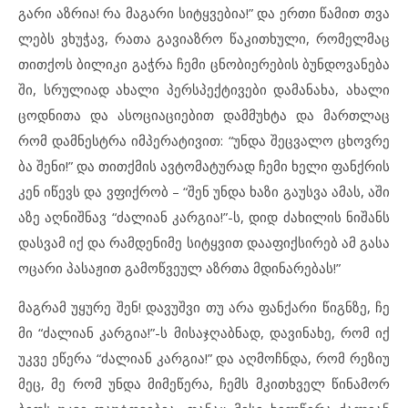
გა
რი აზ
რია! რა მა
გა
რი სიტყ
ვე
ბია!” და ერ
თი წა
მით თვა
ლებს ვხუ
ჭავ, რა
თა გა
ვი
აზ
რო წა
კითხუ
ლი, რო
მელ
მაც
თით
ქოს ბი
ლი
კი გაჭ
რა ჩე
მი ცნო
ბი
ე
რე
ბის ბუნ
დო
ვა
ნე
ბა
ში, სრუ
ლი
ად ახ
ა
ლი პერ
ს
პექ
ტი
ვე
ბი და
მა
ნა
ხა, ახ
ა
ლი
ცოდ
ნი
თა და ას
ო
ცი
ა
ცი
ე
ბით დამ
მუხ
ტა და მარ
თ
ლაც
რომ დამ
ნეს
ტ
რა იმ
პე
რა
ტი
ვით: “უნ
და შეც
ვა
ლო ცხოვ
რე
ბა შე
ნი!” და თით
ქ
მის ავ
ტო
მა
ტუ
რად ჩე
მი ხე
ლი ფან
ქ
რის
კენ იწ
ევს და ვფიქ
რობ – “შენ უნ
და ხა
ზი გა
უს
ვა ამ
ას, აშ
ი
ა
ზე აღ
ნიშ
ნავ “ძა
ლი
ან კარ
გია!”-ს, დიდ ძა
ხი
ლის ნი
შანს
დას
ვამ იქ და რამ
დე
ნი
მე სიტყ
ვით და
ა
ფიქ
სი
რებ ამ გა
სა
ო
ცა
რი პა
სა
ჟით გა
მოწ
ვე
ულ აზრ
თა მდი
ნა
რე
ბას!”
მაგ
რამ უყ
უ
რე შენ! და
ვუშ
ვი თუ არა ფან
ქა
რი წიგ
ნ
ზე, ჩე
მი “ძა
ლი
ან კარ
გია!”-ს მი
საჯღაბ
ნად, და
ვი
ნა
ხე, რომ იქ
უკ
ვე ეწ
ე
რა “ძა
ლი
ან კარ
გია!” და აღ
მოჩ
ნ
და, რომ რე
ზი
უ
მეც, მე რომ უნ
და მი
მე
წე
რა, ჩემს მკითხ
ველ წი
ნა
მორ