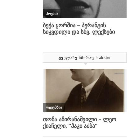
ᲧᲕᲔᲚᲐᲖᲔ ᲮᲨᲘᲠᲐᲓ ᲜᲐᲜᲐᲮᲘ