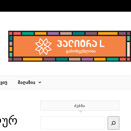
ᲕᲘᲣ
ᲛᲐᲦᲐᲖᲘᲐ
ᲫᲔᲑᲜᲐ
ლურ
Search