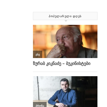
ᲞᲝᲞᲣᲚᲐᲠᲣᲚᲘ ᲓᲦᲔᲡ