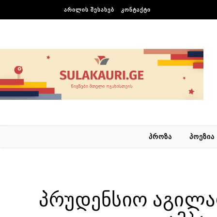
Skip to content
ᲐᲠᲘᲚᲘᲡ ᲨᲔᲡᲐᲮᲔᲑ
ᲙᲝᲜᲢᲐᲥᲢᲘ
ᲞᲠᲝᲖᲐ
ᲞᲝᲔᲖᲘᲐ
პრუდენსიო აგილ