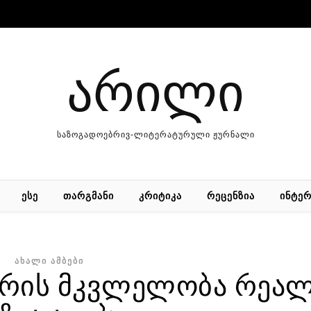
არილი
საზოგადოებრივ-ლიტერატურული ჟურნალი
ᲔᲡᲔ
ᲗᲐᲠᲒᲛᲐᲜᲘ
ᲙᲠᲘᲢᲘᲙᲐ
ᲠᲔᲪᲔᲜᲖᲘᲐ
ᲘᲜᲢᲔᲠ
ᲐᲮᲐᲚᲘ ᲐᲛᲑᲔᲑᲘ
არის მკვლელობა რეა