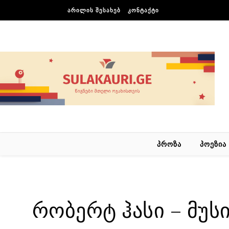
Skip to content
ᲐᲠᲘᲚᲘᲡ ᲨᲔᲡᲐᲮᲔᲑ
ᲙᲝᲜᲢᲐᲥᲢᲘ
ᲞᲠᲝᲖᲐ
ᲞᲝᲔᲖᲘᲐ
რობერტ ჰასი – მუსი