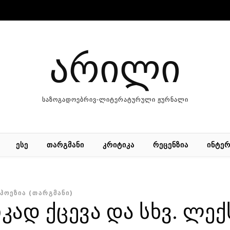
არილი
საზოგადოებრივ-ლიტერატურული ჟურნალი
ᲔᲡᲔ
ᲗᲐᲠᲒᲛᲐᲜᲘ
ᲙᲠᲘᲢᲘᲙᲐ
ᲠᲔᲪᲔᲜᲖᲘᲐ
ᲘᲜᲢᲔᲠ
ᲞᲝᲔᲖᲘᲐ (ᲗᲐᲠᲒᲛᲐᲜᲘ)
კად ქცევა და სხვ. ლექ