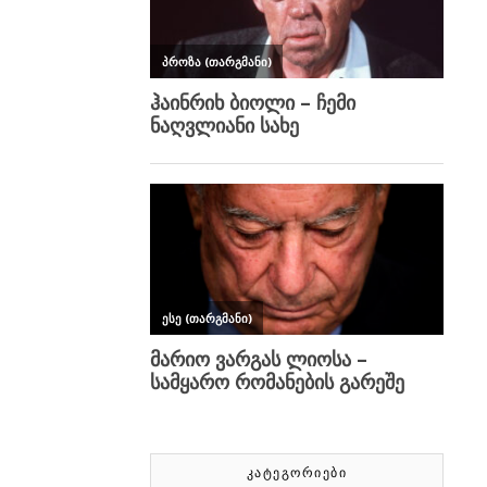
ᲙᲐᲢᲔᲒᲝᲠᲘᲔᲑᲘ