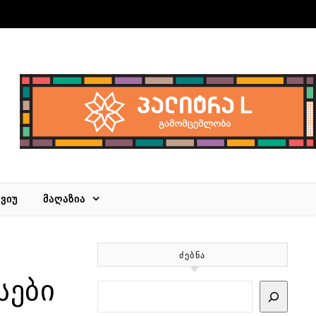
ᲕᲘᲣ
ᲛᲐᲦᲐᲖᲘᲐ
ᲫᲔᲑᲜᲐ
სები
Search