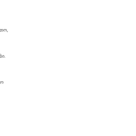
რთო,
ბი.
გო