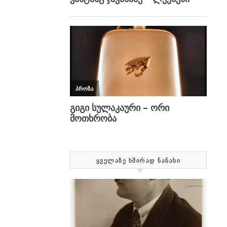
ᲧᲕᲔᲚᲐᲖᲔ ᲮᲨᲘᲠᲐᲓ ᲜᲐᲜᲐᲮᲘ