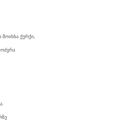
 მოისხა ქურქი,
მოძვრა
ა.
რზე