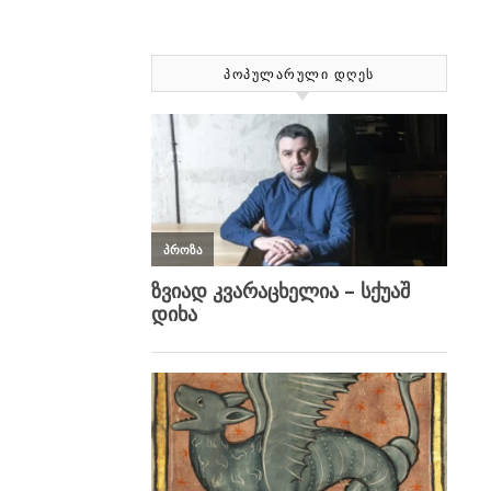
ᲞᲝᲞᲣᲚᲐᲠᲣᲚᲘ ᲓᲦᲔᲡ