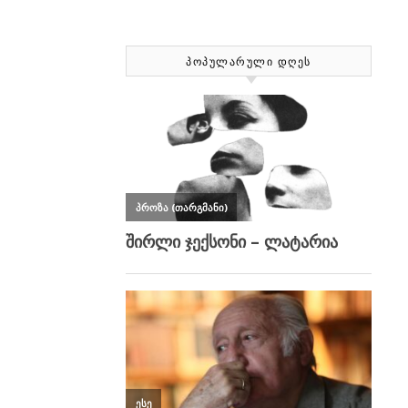
ᲞᲝᲞᲣᲚᲐᲠᲣᲚᲘ ᲓᲦᲔᲡ