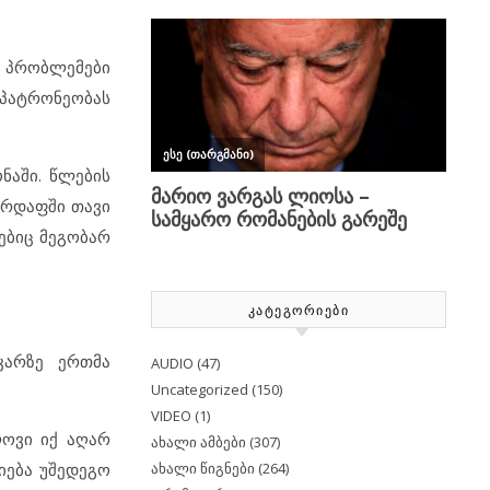
ა პრობლემები
ეპატრონეობას
ნაში. წლების
სარდაფში თავი
ებიც მეგობარ
ᲙᲐᲢᲔᲒᲝᲠᲘᲔᲑᲘ
კარზე ერთმა
AUDIO
(47)
Uncategorized
(150)
VIDEO
(1)
ლოვი იქ აღარ
ახალი ამბები
(307)
ახალი წიგნები
(264)
იება უშედეგო