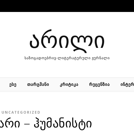
არილი
საზოგადოებრივ-ლიტერატურული ჟურნალი
ᲔᲡᲔ
ᲗᲐᲠᲒᲛᲐᲜᲘ
ᲙᲠᲘᲢᲘᲙᲐ
ᲠᲔᲪᲔᲜᲖᲘᲐ
ᲘᲜᲢᲔᲠ
UNCATEGORIZED
არი – ჰუმანისტი