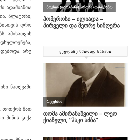
ძი ადამიანთა
თა. პლატონი,
ობისთვის დრო
ბს ამისათვის
დიდსულოვნება,
რდებოდა. არც
ᲧᲕᲔᲚᲐᲖᲔ ᲮᲨᲘᲠᲐᲓ ᲜᲐᲜᲐᲮᲘ
ისი ნათქვამი
, თითქოს მათ
ი მინის ჭიქა
 ცოლი მნე და