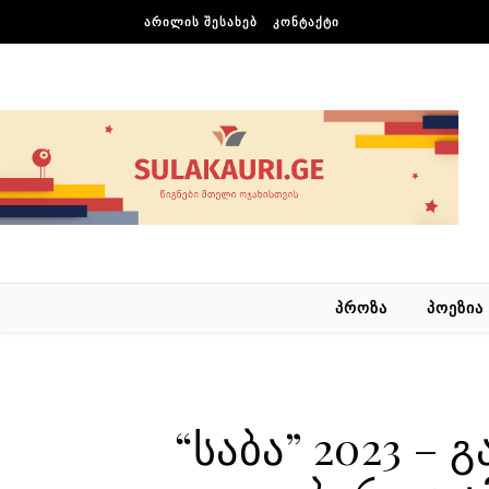
Skip to content
ᲐᲠᲘᲚᲘᲡ ᲨᲔᲡᲐᲮᲔᲑ
ᲙᲝᲜᲢᲐᲥᲢᲘ
ᲞᲠᲝᲖᲐ
ᲞᲝᲔᲖᲘᲐ
“საბა” 2023 – 