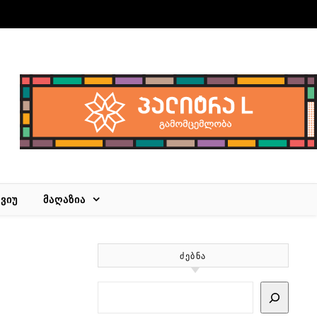
ᲕᲘᲣ
ᲛᲐᲦᲐᲖᲘᲐ
ᲫᲔᲑᲜᲐ
Search