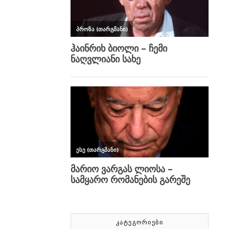
ᲙᲐᲢᲔᲒᲝᲠᲘᲔᲑᲘ