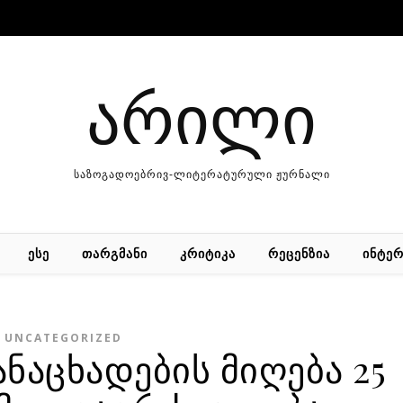
არილი
საზოგადოებრივ-ლიტერატურული ჟურნალი
ᲔᲡᲔ
ᲗᲐᲠᲒᲛᲐᲜᲘ
ᲙᲠᲘᲢᲘᲙᲐ
ᲠᲔᲪᲔᲜᲖᲘᲐ
ᲘᲜᲢᲔᲠ
UNCATEGORIZED
განაცხადების მიღება 25