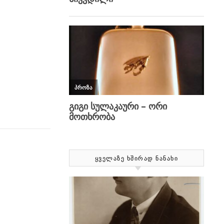
ᲧᲕᲔᲚᲐᲖᲔ ᲮᲨᲘᲠᲐᲓ ᲜᲐᲜᲐᲮᲘ