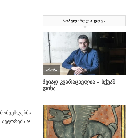
ᲞᲝᲞᲣᲚᲐᲠᲣᲚᲘ ᲓᲦᲔᲡ
მომცემლებმა
ა ავტორებს 9