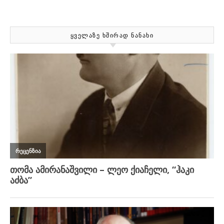
ᲧᲕᲔᲚᲐᲖᲔ ᲮᲨᲘᲠᲐᲓ ᲜᲐᲜᲐᲮᲘ