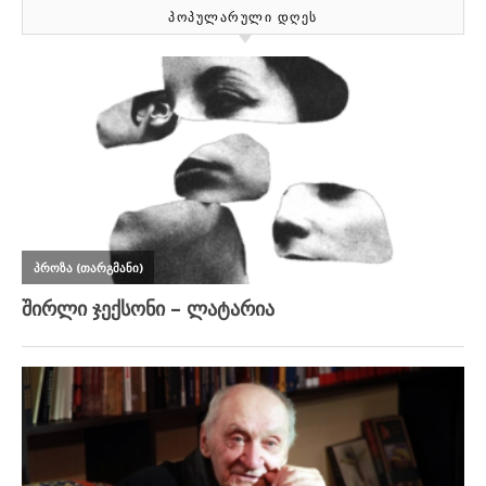
ᲞᲝᲞᲣᲚᲐᲠᲣᲚᲘ ᲓᲦᲔᲡ